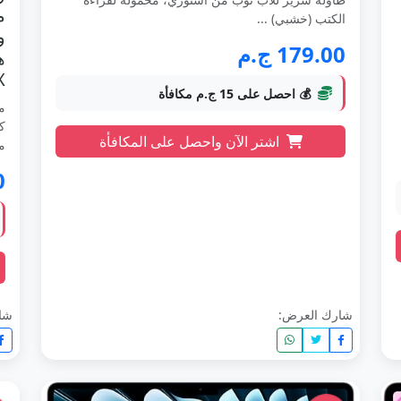
م
الكتب (خشبي) ...
179.00 ج.م
X
💰 احصل على 15 ج.م مكافأة
اشتر الآن واحصل على المكافأة
مس
0
شارك العرض:
شا