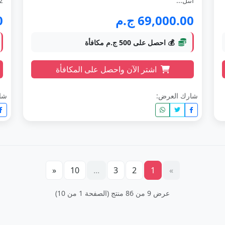
انتل...
..
69,000.00 ج.م
0
💰 احصل على 500 ج.م مكافأة
اشتر الآن واحصل على المكافأة
شارك العرض:
شا
«
10
...
3
2
1
»
عرض 9 من 86 منتج (الصفحة 1 من 10)