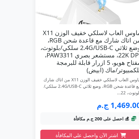
ماوس العاب لاسلكي خفيف الوزن X11
من اتاك شارك مع قاعدة شحن RGB،
وضع ثلاثي 2.4G/USB-C سلكي/بلوتوث،
22K DPI، مستشعر بصري PAW3311،
مفتاح هويو، 5 ازرار قابلة للبرمجة
لكمبيوتر/ماك (ابيض)
ماوس العاب لاسلكي خفيف الوزن X11 من اتاك شارك
مع قاعدة شحن RGB، وضع ثلاثي 2.4G/USB-C سلكي/
وتوث، 22...
1,469.0 ج.م
💰 احصل على 200 ج.م مكافأة
اشتر الآن واحصل على المكافأة