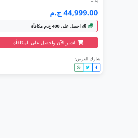
بذ...
44,999.00 ج.م
💰 احصل على 400 ج.م مكافأة
اشتر الآن واحصل على المكافأة
شارك العرض: