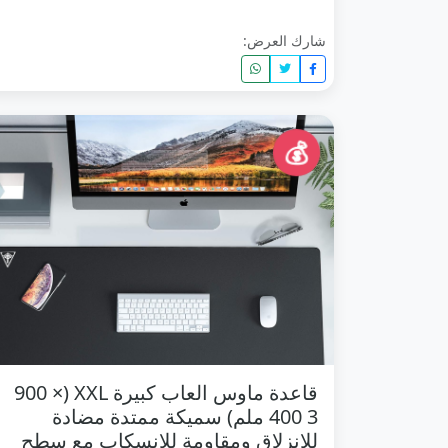
شارك العرض:
💰
قاعدة ماوس العاب كبيرة XXL (900 ×
400 3 ملم) سميكة ممتدة مضادة
للانزلاق ومقاومة للانسكاب مع سطح