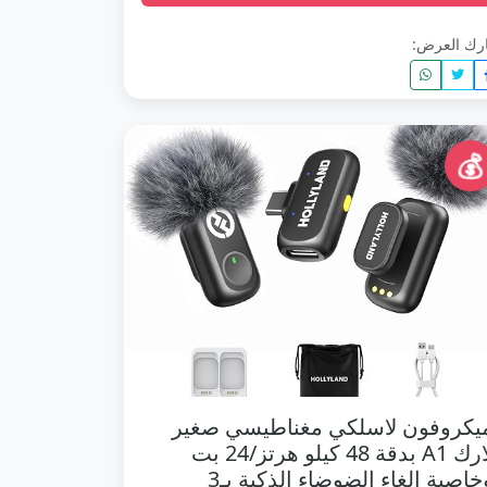
رك العرض:
💰
يكروفون لاسلكي مغناطيسي صغير
لارك A1 بدقة 48 كيلو هرتز/24 بت
وخاصية إلغاء الضوضاء الذكية بـ3