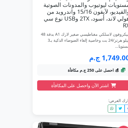
ستويات ليوتيوب والمدونات الصوتية
والفيديو، لآيفون 15/16 واندرويد من
هولي لاند، أسود، 2TX وUSB نوع سي
R
ميكروفون لاسلكي مغناطيسي صغير لارك A1 بدقة 48
كيلو هرتز/24 بت وخاصية إلغاء الضوضاء الذكية بـ3
تويا...
1,749.0 ج.م
💰 احصل على 250 ج.م مكافأة
اشتر الآن واحصل على المكافأة
رك العرض: