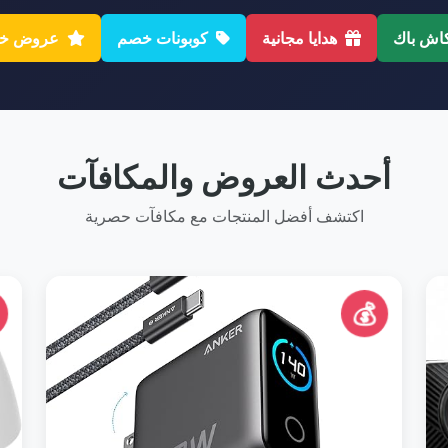
اش باك
هدايا مجانية
كوبونات خصم
عروض خا
أحدث العروض والمكافآت
اكتشف أفضل المنتجات مع مكافآت حصرية
💰