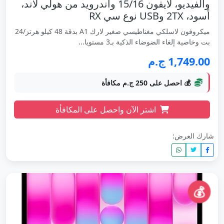
والفيديو، لآيفون 15/16 واندرويد من هولي لاند،
أسود، 2TX وUSB نوع سي RX
ميكروفون لاسلكي مغناطيسي صغير لارك A1 بدقة 48 كيلو هرتز/24
بت وخاصية إلغاء الضوضاء الذكية بـ3 مستويا...
1,749.00 ج.م
💰 احصل على 250 ج.م مكافأة
اشتر الآن واحصل على المكافأة
شارك العرض:
💰