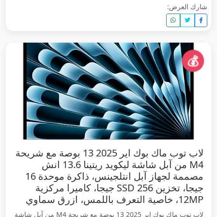
شارك العرض:
💰
لاب توب ماك بوك اير 2025 13 بوصة مع شريحة
M4 من آبل شاشة ليكويد ريتينا 13.6 انش
مصممة لجهاز آبل انتلجينس، ذاكرة موحدة 16
جيجا، تخزين SSD 256 جيجا، كاميرا مركزية
12MP، خاصية التعرف باللمس، ازرق سماوي
لاب توب ماك بوك اير 2025 13 بوصة مع شريحة M4 من آبل شاشة