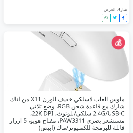
شارك العرض:
💰
ماوس العاب لاسلكي خفيف الوزن X11 من اتاك
شارك مع قاعدة شحن RGB، وضع ثلاثي
2.4G/USB-C سلكي/بلوتوث، 22K DPI،
مستشعر بصري PAW3311، مفتاح هويو، 5 ازرار
قابلة للبرمجة للكمبيوتر/ماك (ابيض)