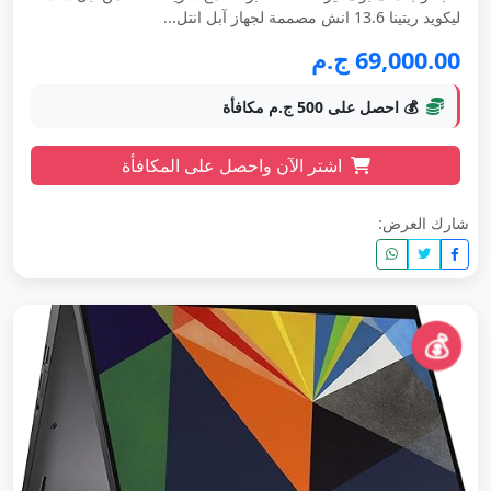
ليكويد ريتينا 13.6 انش مصممة لجهاز آبل انتل...
69,000.00 ج.م
💰 احصل على 500 ج.م مكافأة
اشتر الآن واحصل على المكافأة
شارك العرض:
💰