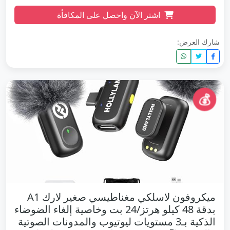
اشتر الآن واحصل على المكافأة
شارك العرض:
💰
ميكروفون لاسلكي مغناطيسي صغير لارك A1
بدقة 48 كيلو هرتز/24 بت وخاصية إلغاء الضوضاء
الذكية بـ3 مستويات ليوتيوب والمدونات الصوتية