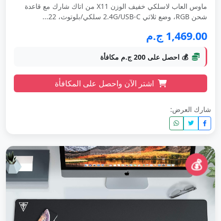
ماوس العاب لاسلكي خفيف الوزن X11 من اتاك شارك مع قاعدة
شحن RGB، وضع ثلاثي 2.4G/USB-C سلكي/بلوتوث، 22...
1,469.00 ج.م
💰 احصل على 200 ج.م مكافأة
اشتر الآن واحصل على المكافأة
شارك العرض:
💰