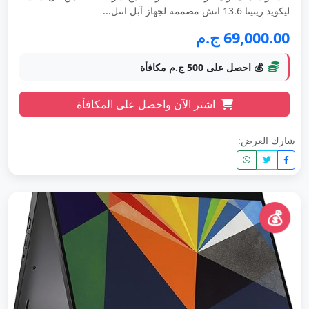
ليكويد ريتينا 13.6 انش مصممة لجهاز آبل انتل...
69,000.00 ج.م
💰 احصل على 500 ج.م مكافأة
اشتر الآن واحصل على المكافأة
شارك العرض:
💰