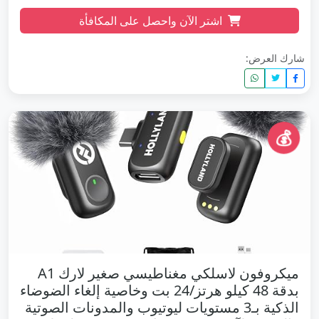
اشتر الآن واحصل على المكافأة
شارك العرض:
💰
ميكروفون لاسلكي مغناطيسي صغير لارك A1
بدقة 48 كيلو هرتز/24 بت وخاصية إلغاء الضوضاء
الذكية بـ3 مستويات ليوتيوب والمدونات الصوتية