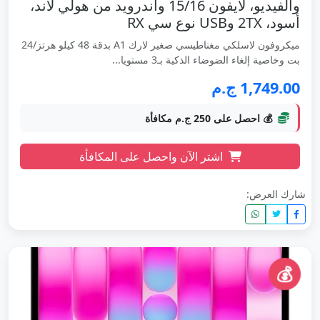
والفيديو، لآيفون 15/16 واندرويد من هولي لاند،
أسود، 2TX وUSB نوع سي RX
ميكروفون لاسلكي مغناطيسي صغير لارك A1 بدقة 48 كيلو هرتز/24
بت وخاصية إلغاء الضوضاء الذكية بـ3 مستويا...
1,749.00 ج.م
💰 احصل على 250 ج.م مكافأة
اشتر الآن واحصل على المكافأة
شارك العرض:
💰