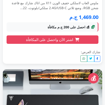
ماوس العاب لاسلكي خفيف الوزن X11 من اتاك شارك مع قاعدة
شحن RGB، وضع ثلاثي 2.4G/USB-C سلكي/بلوتوث، 22...
1,469.00 ج.م
💰 احصل على 200 ج.م مكافأة
اشتر الآن واحصل على المكافأة
شارك العرض:
💰