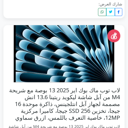
شارك العرض:
💰
لاب توب ماك بوك اير 2025 13 بوصة مع شريحة
M4 من آبل شاشة ليكويد ريتينا 13.6 انش
مصممة لجهاز آبل انتلجينس، ذاكرة موحدة 16
جيجا، تخزين SSD 256 جيجا، كاميرا مركزية
12MP، خاصية التعرف باللمس، ازرق سماوي
لاب توب ماك بوك اير 2025 13 بوصة مع شريحة M4 من آبل شاشة