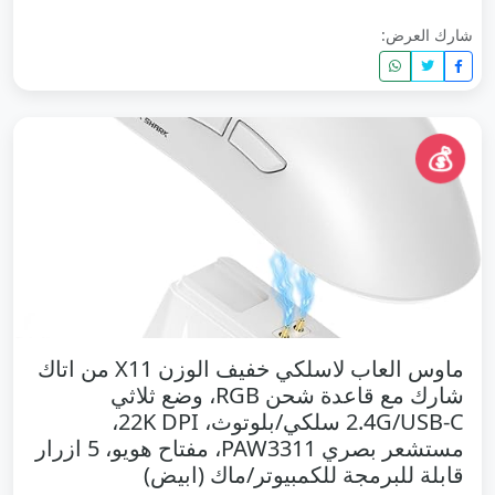
شارك العرض:
💰
ماوس العاب لاسلكي خفيف الوزن X11 من اتاك
شارك مع قاعدة شحن RGB، وضع ثلاثي
2.4G/USB-C سلكي/بلوتوث، 22K DPI،
مستشعر بصري PAW3311، مفتاح هويو، 5 ازرار
قابلة للبرمجة للكمبيوتر/ماك (ابيض)