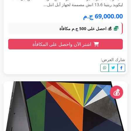
ليكويد ريتينا 13.6 انش مصممة لجهاز آبل انتل...
69,000.00 ج.م
💰 احصل على 500 ج.م مكافأة
اشتر الآن واحصل على المكافأة
شارك العرض:
💰