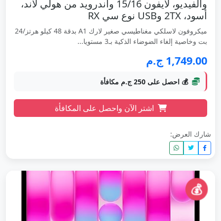
والفيديو، لآيفون 15/16 واندرويد من هولي لاند،
أسود، 2TX وUSB نوع سي RX
ميكروفون لاسلكي مغناطيسي صغير لارك A1 بدقة 48 كيلو هرتز/24
بت وخاصية إلغاء الضوضاء الذكية بـ3 مستويا...
1,749.00 ج.م
💰 احصل على 250 ج.م مكافأة
اشتر الآن واحصل على المكافأة
شارك العرض:
💰