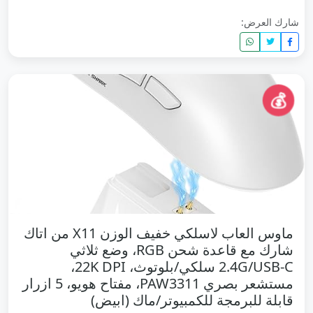
شارك العرض:
💰
ماوس العاب لاسلكي خفيف الوزن X11 من اتاك
شارك مع قاعدة شحن RGB، وضع ثلاثي
2.4G/USB-C سلكي/بلوتوث، 22K DPI،
مستشعر بصري PAW3311، مفتاح هويو، 5 ازرار
قابلة للبرمجة للكمبيوتر/ماك (ابيض)