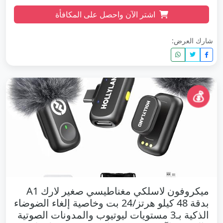
اشتر الآن واحصل على المكافأة
شارك العرض:
💰
ميكروفون لاسلكي مغناطيسي صغير لارك A1
بدقة 48 كيلو هرتز/24 بت وخاصية إلغاء الضوضاء
الذكية بـ3 مستويات ليوتيوب والمدونات الصوتية