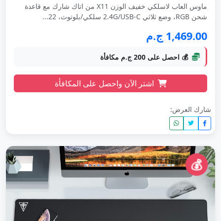
ماوس العاب لاسلكي خفيف الوزن X11 من اتاك شارك مع قاعدة
شحن RGB، وضع ثلاثي 2.4G/USB-C سلكي/بلوتوث، 22...
1,469.00 ج.م
💰 احصل على 200 ج.م مكافأة
اشتر الآن واحصل على المكافأة
شارك العرض:
💰