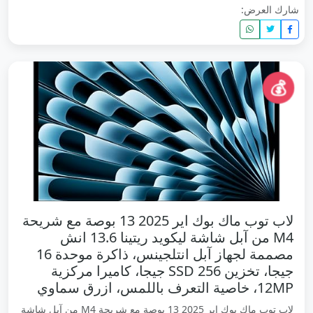
شارك العرض:
💰
لاب توب ماك بوك اير 2025 13 بوصة مع شريحة
M4 من آبل شاشة ليكويد ريتينا 13.6 انش
مصممة لجهاز آبل انتلجينس، ذاكرة موحدة 16
جيجا، تخزين SSD 256 جيجا، كاميرا مركزية
12MP، خاصية التعرف باللمس، ازرق سماوي
لاب توب ماك بوك اير 2025 13 بوصة مع شريحة M4 من آبل شاشة