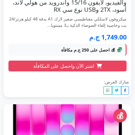
والفيديو، لآيفون 15/16 واندرويد من هولي لاند،
أسود، 2TX وUSB نوع سي RX
ميكروفون لاسلكي مغناطيسي صغير لارك A1 بدقة 48 كيلو هرتز/24
بت وخاصية إلغاء الضوضاء الذكية بـ3 مستويا...
1,749.00 ج.م
💰 احصل على 250 ج.م مكافأة
اشتر الآن واحصل على المكافأة
شارك العرض:
💰