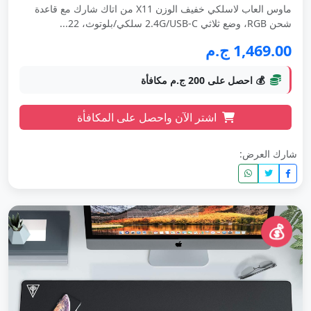
ماوس العاب لاسلكي خفيف الوزن X11 من اتاك شارك مع قاعدة
شحن RGB، وضع ثلاثي 2.4G/USB-C سلكي/بلوتوث، 22...
1,469.00 ج.م
💰 احصل على 200 ج.م مكافأة
اشتر الآن واحصل على المكافأة
شارك العرض:
💰