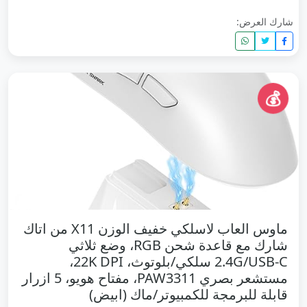
شارك العرض:
💰
ماوس العاب لاسلكي خفيف الوزن X11 من اتاك
شارك مع قاعدة شحن RGB، وضع ثلاثي
2.4G/USB-C سلكي/بلوتوث، 22K DPI،
مستشعر بصري PAW3311، مفتاح هويو، 5 ازرار
قابلة للبرمجة للكمبيوتر/ماك (ابيض)