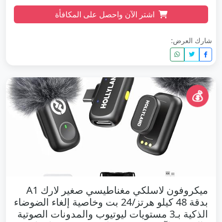
اشتر الآن واحصل على المكافأة
شارك العرض:
💰
ميكروفون لاسلكي مغناطيسي صغير لارك A1
بدقة 48 كيلو هرتز/24 بت وخاصية إلغاء الضوضاء
الذكية بـ3 مستويات ليوتيوب والمدونات الصوتية