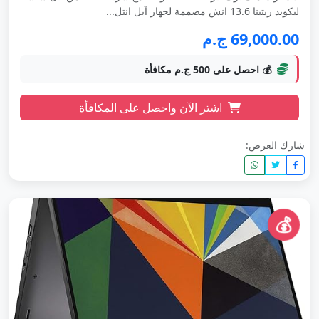
ليكويد ريتينا 13.6 انش مصممة لجهاز آبل انتل...
69,000.00 ج.م
💰 احصل على 500 ج.م مكافأة
اشتر الآن واحصل على المكافأة
شارك العرض:
💰