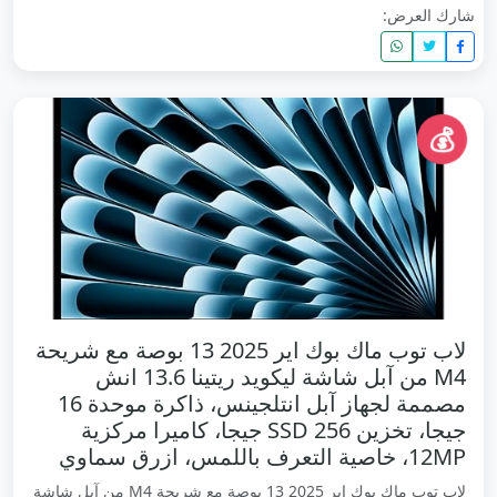
شارك العرض:
💰
لاب توب ماك بوك اير 2025 13 بوصة مع شريحة
M4 من آبل شاشة ليكويد ريتينا 13.6 انش
مصممة لجهاز آبل انتلجينس، ذاكرة موحدة 16
جيجا، تخزين SSD 256 جيجا، كاميرا مركزية
12MP، خاصية التعرف باللمس، ازرق سماوي
لاب توب ماك بوك اير 2025 13 بوصة مع شريحة M4 من آبل شاشة