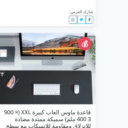
شارك العرض:
💰
قاعدة ماوس العاب كبيرة XXL (900 ×
400 3 ملم) سميكة ممتدة مضادة
للانزلاق ومقاومة للانسكاب مع سطح