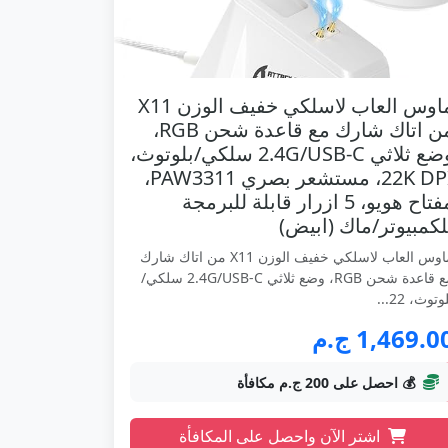
ماوس العاب لاسلكي خفيف الوزن X11
من اتاك شارك مع قاعدة شحن RGB،
وضع ثلاثي 2.4G/USB-C سلكي/بلوتوث،
22K DPI، مستشعر بصري PAW3311،
مفتاح هويو، 5 ازرار قابلة للبرمجة
لكمبيوتر/ماك (ابيض)
ماوس العاب لاسلكي خفيف الوزن X11 من اتاك شارك
مع قاعدة شحن RGB، وضع ثلاثي 2.4G/USB-C سلكي/
وتوث، 22...
1,469.0 ج.م
💰 احصل على 200 ج.م مكافأة
اشتر الآن واحصل على المكافأة