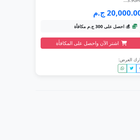
3.9GHz.
20,000.0 ج.م
💰 احصل على 300 ج.م مكافأة
اشتر الآن واحصل على المكافأة
رك العرض: