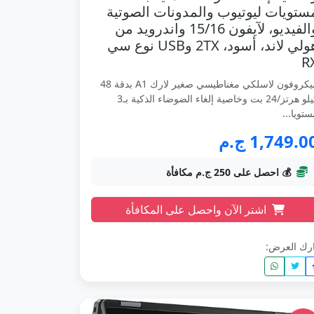
ستويات ليوتيوب والمدونات الصوتية
والفيديو، لآيفون 15/16 واندرويد من
هولي لاند، أسود، 2TX وUSB نوع سي
R
ميكروفون لاسلكي مغناطيسي صغير لارك A1 بدقة 48
كيلو هرتز/24 بت وخاصية إلغاء الضوضاء الذكية بـ3
تويا...
1,749.0 ج.م
💰 احصل على 250 ج.م مكافأة
اشتر الآن واحصل على المكافأة
رك العرض: