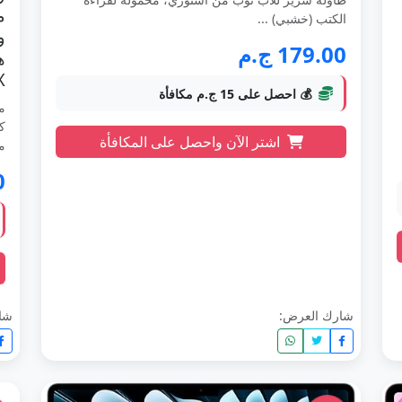
م
الكتب (خشبي) ...
179.00 ج.م
X
💰 احصل على 15 ج.م مكافأة
اشتر الآن واحصل على المكافأة
مس
0
شارك العرض:
شا