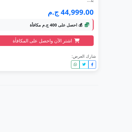
بذ...
44,999.00 ج.م
💰 احصل على 400 ج.م مكافأة
اشتر الآن واحصل على المكافأة
شارك العرض: