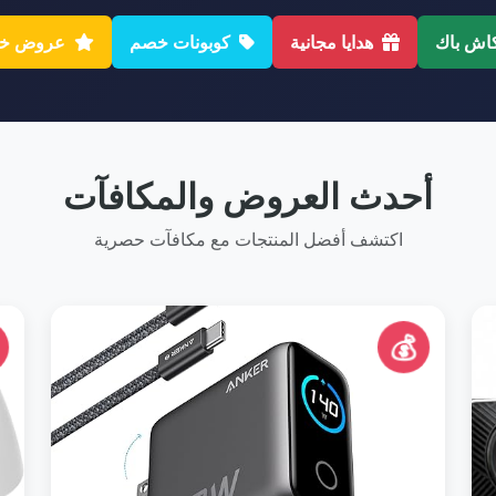
اش باك
هدايا مجانية
كوبونات خصم
عروض خا
أحدث العروض والمكافآت
اكتشف أفضل المنتجات مع مكافآت حصرية
💰