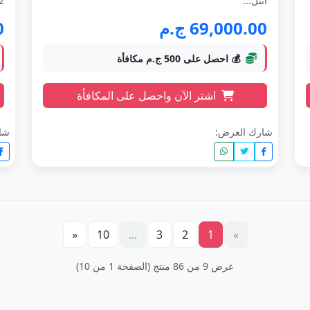
انتل...
..
69,000.00 ج.م
0
💰 احصل على 500 ج.م مكافأة
اشتر الآن واحصل على المكافأة
شارك العرض:
شا
«
10
...
3
2
1
»
عرض 9 من 86 منتج (الصفحة 1 من 10)