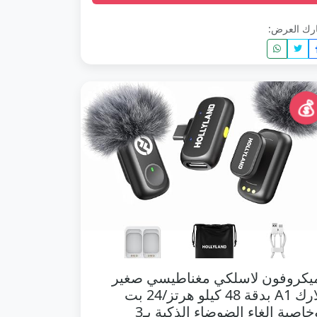
رك العرض:
💰
يكروفون لاسلكي مغناطيسي صغير
لارك A1 بدقة 48 كيلو هرتز/24 بت
وخاصية إلغاء الضوضاء الذكية بـ3