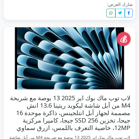
شارك العرض:
💰
لاب توب ماك بوك اير 2025 13 بوصة مع شريحة
M4 من آبل شاشة ليكويد ريتينا 13.6 انش
مصممة لجهاز آبل انتلجينس، ذاكرة موحدة 16
جيجا، تخزين SSD 256 جيجا، كاميرا مركزية
12MP، خاصية التعرف باللمس، ازرق سماوي
لاب توب ماك بوك اير 2025 13 بوصة مع شريحة M4 من آبل شاشة