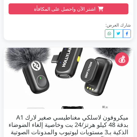
اشتر الآن واحصل على المكافأة
شارك العرض:
💰
ميكروفون لاسلكي مغناطيسي صغير لارك A1
بدقة 48 كيلو هرتز/24 بت وخاصية إلغاء الضوضاء
الذكية بـ3 مستويات ليوتيوب والمدونات الصوتية