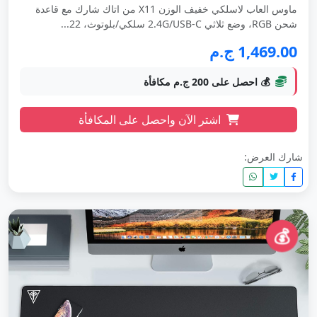
ماوس العاب لاسلكي خفيف الوزن X11 من اتاك شارك مع قاعدة
شحن RGB، وضع ثلاثي 2.4G/USB-C سلكي/بلوتوث، 22...
1,469.00 ج.م
💰 احصل على 200 ج.م مكافأة
اشتر الآن واحصل على المكافأة
شارك العرض:
💰