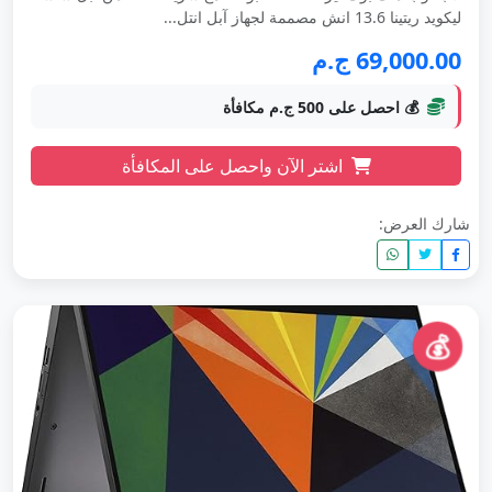
ليكويد ريتينا 13.6 انش مصممة لجهاز آبل انتل...
69,000.00 ج.م
💰 احصل على 500 ج.م مكافأة
اشتر الآن واحصل على المكافأة
شارك العرض:
💰