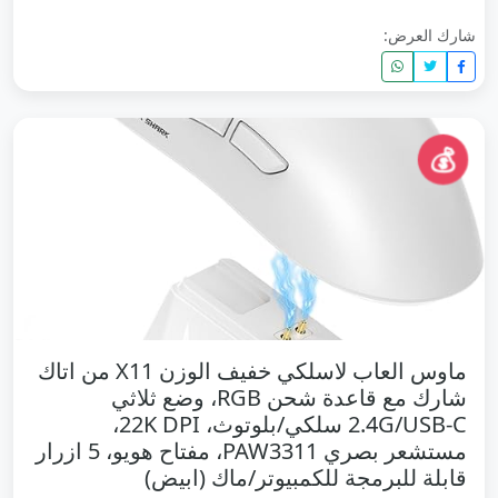
شارك العرض:
💰
ماوس العاب لاسلكي خفيف الوزن X11 من اتاك
شارك مع قاعدة شحن RGB، وضع ثلاثي
2.4G/USB-C سلكي/بلوتوث، 22K DPI،
مستشعر بصري PAW3311، مفتاح هويو، 5 ازرار
قابلة للبرمجة للكمبيوتر/ماك (ابيض)