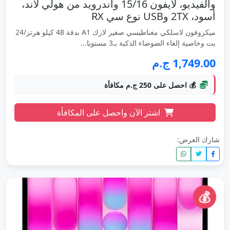
والفيديو، لآيفون 15/16 واندرويد من هولي لاند،
أسود، 2TX وUSB نوع سي RX
ميكروفون لاسلكي مغناطيسي صغير لارك A1 بدقة 48 كيلو هرتز/24
بت وخاصية إلغاء الضوضاء الذكية بـ3 مستويا...
1,749.00 ج.م
💰 احصل على 250 ج.م مكافأة
اشتر الآن واحصل على المكافأة
شارك العرض:
💰