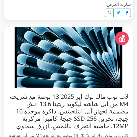
شارك العرض:
💰
لاب توب ماك بوك اير 2025 13 بوصة مع شريحة
M4 من آبل شاشة ليكويد ريتينا 13.6 انش
مصممة لجهاز آبل انتلجينس، ذاكرة موحدة 16
جيجا، تخزين SSD 256 جيجا، كاميرا مركزية
12MP، خاصية التعرف باللمس، ازرق سماوي
لاب توب ماك بوك اير 2025 13 بوصة مع شريحة M4 من آبل شاشة