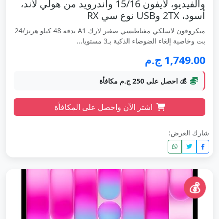
والفيديو، لآيفون 15/16 واندرويد من هولي لاند،
أسود، 2TX وUSB نوع سي RX
ميكروفون لاسلكي مغناطيسي صغير لارك A1 بدقة 48 كيلو هرتز/24
بت وخاصية إلغاء الضوضاء الذكية بـ3 مستويا...
1,749.00 ج.م
💰 احصل على 250 ج.م مكافأة
اشتر الآن واحصل على المكافأة
شارك العرض:
💰