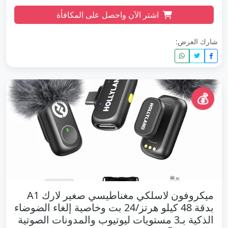
اشتر الآن واحصل على المكافأة
شارك العرض:
💰
ميكروفون لاسلكي مغناطيسي صغير لارك A1
بدقة 48 كيلو هرتز/24 بت وخاصية إلغاء الضوضاء
الذكية بـ3 مستويات ليوتيوب والمدونات الصوتية