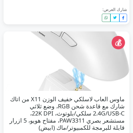
شارك العرض:
💰
ماوس العاب لاسلكي خفيف الوزن X11 من اتاك
شارك مع قاعدة شحن RGB، وضع ثلاثي
2.4G/USB-C سلكي/بلوتوث، 22K DPI،
مستشعر بصري PAW3311، مفتاح هويو، 5 ازرار
قابلة للبرمجة للكمبيوتر/ماك (ابيض)