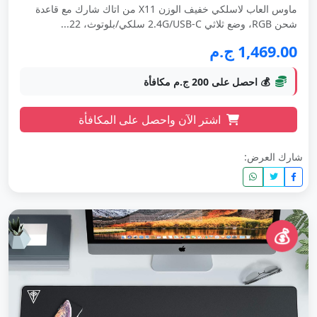
ماوس العاب لاسلكي خفيف الوزن X11 من اتاك شارك مع قاعدة
شحن RGB، وضع ثلاثي 2.4G/USB-C سلكي/بلوتوث، 22...
1,469.00 ج.م
💰 احصل على 200 ج.م مكافأة
اشتر الآن واحصل على المكافأة
شارك العرض:
💰