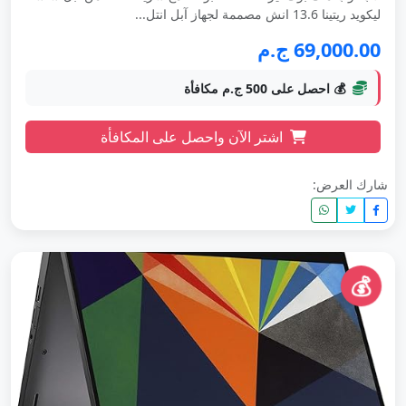
ليكويد ريتينا 13.6 انش مصممة لجهاز آبل انتل...
69,000.00 ج.م
💰 احصل على 500 ج.م مكافأة
اشتر الآن واحصل على المكافأة
شارك العرض:
💰