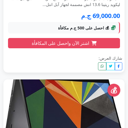
ليكويد ريتينا 13.6 انش مصممة لجهاز آبل انتل...
69,000.00 ج.م
💰 احصل على 500 ج.م مكافأة
اشتر الآن واحصل على المكافأة
شارك العرض:
💰