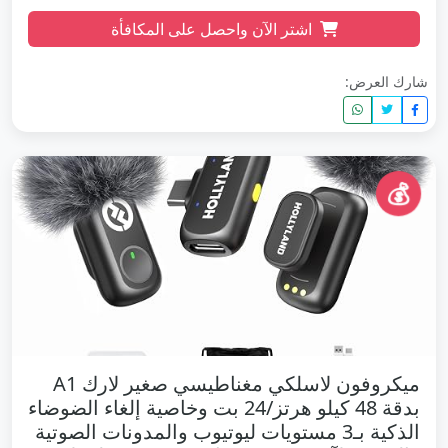
اشتر الآن واحصل على المكافأة
شارك العرض:
💰
ميكروفون لاسلكي مغناطيسي صغير لارك A1
بدقة 48 كيلو هرتز/24 بت وخاصية إلغاء الضوضاء
الذكية بـ3 مستويات ليوتيوب والمدونات الصوتية