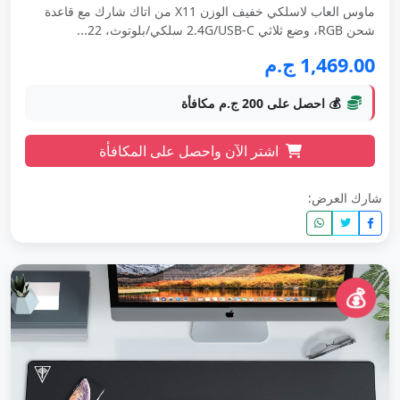
ماوس العاب لاسلكي خفيف الوزن X11 من اتاك شارك مع قاعدة
شحن RGB، وضع ثلاثي 2.4G/USB-C سلكي/بلوتوث، 22...
1,469.00 ج.م
💰 احصل على 200 ج.م مكافأة
اشتر الآن واحصل على المكافأة
شارك العرض:
💰