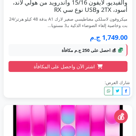
والفيديو، لآيفون 15/16 واندرويد من هولي لاند،
أسود، 2TX وUSB نوع سي RX
ميكروفون لاسلكي مغناطيسي صغير لارك A1 بدقة 48 كيلو هرتز/24
بت وخاصية إلغاء الضوضاء الذكية بـ3 مستويا...
1,749.00 ج.م
💰 احصل على 250 ج.م مكافأة
اشتر الآن واحصل على المكافأة
شارك العرض:
💰