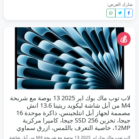
شارك العرض:
💰
لاب توب ماك بوك اير 2025 13 بوصة مع شريحة
M4 من آبل شاشة ليكويد ريتينا 13.6 انش
مصممة لجهاز آبل انتلجينس، ذاكرة موحدة 16
جيجا، تخزين SSD 256 جيجا، كاميرا مركزية
12MP، خاصية التعرف باللمس، ازرق سماوي
لاب توب ماك بوك اير 2025 13 بوصة مع شريحة M4 من آبل شاشة