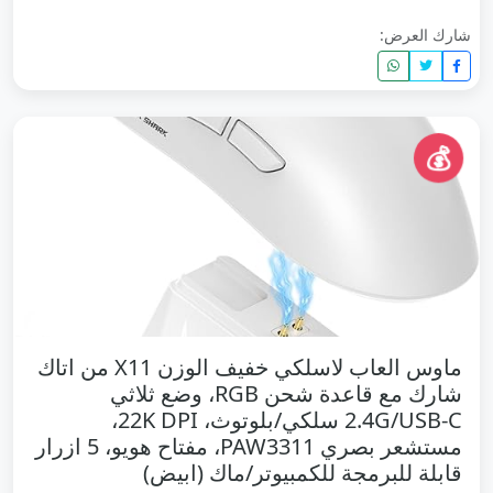
شارك العرض:
💰
ماوس العاب لاسلكي خفيف الوزن X11 من اتاك
شارك مع قاعدة شحن RGB، وضع ثلاثي
2.4G/USB-C سلكي/بلوتوث، 22K DPI،
مستشعر بصري PAW3311، مفتاح هويو، 5 ازرار
قابلة للبرمجة للكمبيوتر/ماك (ابيض)