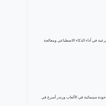
يحة قفزة مرعبة في أداء الذكاء الاصطناعي ومعالجة
10 أنوية رسومية تدعم تقنية تتبع الأشعة المسرّعة للأجهزة (Ray Tracing)، مما يعني جودة سينمائية في الألعاب ورندر أسرع في