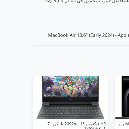
MacBook Air 13.6" (Early 2024) - App
ابل لابتوب ماك بوك برو 2024 مع M4 برو،
HP فيكتوس 15-fa2092ne: كور i7-
13650HX، 1