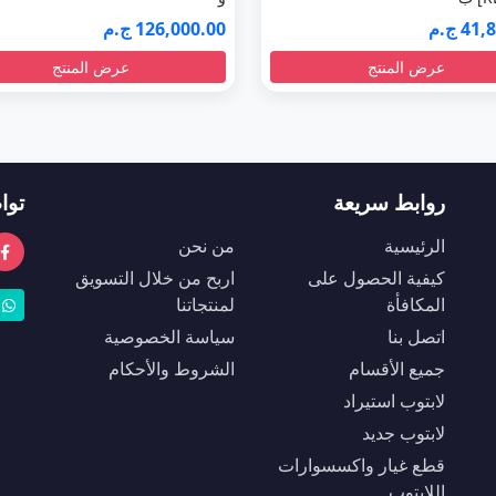
4 ج.م
126,000.00 ج.م
عرض المنتج
عرض المنتج
روابط سريعة
توا
الرئيسية
من نحن
كيفية الحصول على
اربح من خلال التسويق
المكافأة
لمنتجاتنا
اتصل بنا
سياسة الخصوصية
جميع الأقسام
الشروط والأحكام
لابتوب استيراد
لابتوب جديد
قطع غيار واكسسوارات
اللابتوب