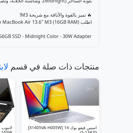
بلونه الساحر (Midnight)، وشاشته الخلابة، وتصميمه الصامت بالكامل، ستعيش تجربة تقنية وأناقة لا مثيل لها. إنه ببساطة أفضل لابتوب محمول في العالم حالياً! 💪✨
🔥 تميز بالقوة والأناقة مع شريحة M3!
اطلب Apple MacBook Air 13.6" M3 (16GB RAM) الآن واستمتع بالأداء الاستثنائي 🚀
256GB SSD - Midnight Color - 30W Adapter
منتجات ذات صلة في قسم
لاب
اسس فيفو بوك 14 [X1405VA-H005W]
i5-13420
RL165W]