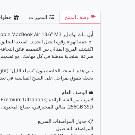
وصف المنتج
المميزات
خطوات 
أبل ماك بوك إير M3 | Apple MacBook Air 13.6" M3
🌌 خفة الهواء وقوة الجيل الجديد.. استعد للتحليق م
سرعة استجابة مذهلة في كل مهامك، مع تصميم صام
يجعله يتفوق بمراحل على النسخ القياسية في تعدد 
💼 الوصف العام
256GB SSD. مثالي للمحترفين، صناع المحتوى، ورواد الأعمال الذين يبحثون عن جهاز أنيق لا يقبل المساومة على الأداء وساعات البطارية الطويلة.
📋 جدول المواصفات السريع
المواصفة التفاصيل