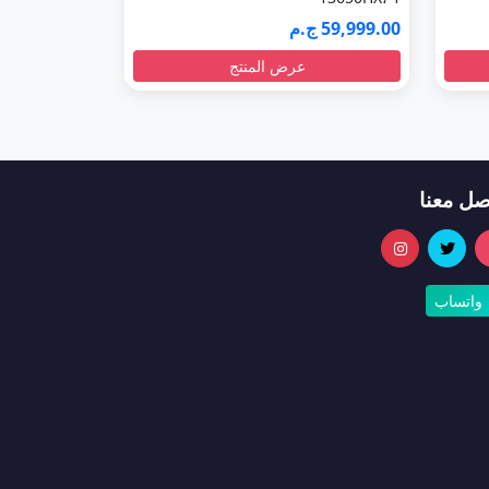
59,999.00 ج.م
عرض المنتج
صل معنا
واتساب