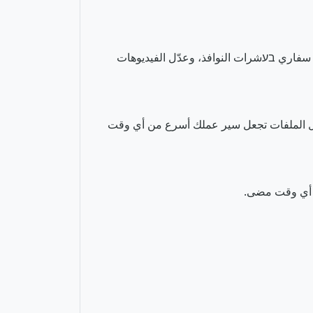
افتح متصفح سفاري בעشرات النوافذ، وعدّل الفيديوهات
ح التطبيقات الكبيرة. سرعة نقل الملفات تجعل سير عملك أسرع من أي وقت