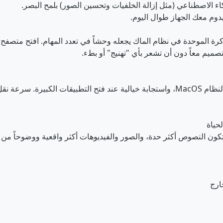
ء الاصطناعي (مثل إزالة الخلفيات وتحسين الصور) بلمح البصر.
يدوم معك الجهاز طوال اليوم.
تلاك 16 جيجا بايت من الذاكرة الموحدة في نظام الماك يجعله وحشاً في تعدد المهام. 
تخزين SSD فائق السرعة يضمن لك إقلاعاً فورياً لنظام MacOS، واستجابة خيالية عند فت