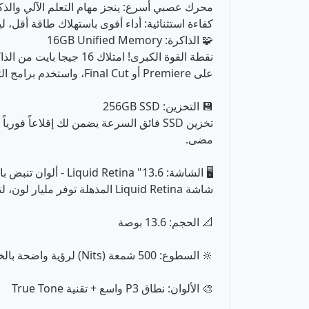
محرك عصبي أسرع: ينجز مهام التعلم الآلي والذكا
كفاءة استثنائية: أداء أقوى باستهلاك طاقة أقل، ل
🧩 الذاكرة: 16GB Unified Memory
نقطة القوة الكبرى! ام
على Premiere أو Final Cut، واستخدم برامج التصميم معاً دون أن تشعر بأي "تهنيج" أو بطء.
💾 التخزين: 256GB SSD
مضى.
🖥️ الشاشة: 13.6" Liquid Retina - ألوان تنبض بالحياة
شاشة Liquid Retina المذهلة توفر مليار لون، لتكون النصوص أكثر حدة، والصور والفيديوهات أكثر واقعية ووضوحاً من أي وقت مضى.
📐 الحجم: 13.6 بوصة
🔆 السطوع: 500 شمعة (Nits) لرؤية واضحة بالخارج
🎨 الألوان: نطاق P3 واسع + تقنية True Tone