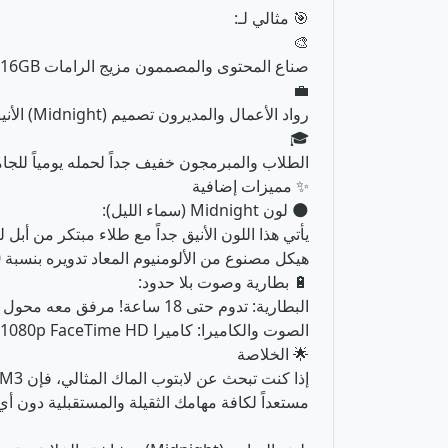
🎯 مثالي لـ:
🎨
صناع المحتوى والمصممون مزيج الرامات 16GB وكارت الشاشة 10-Core يجعله ممتازاً لبرامج Photoshop و Illustrator والمونتاج بدقة 4K.
💼
رواد الأعمال والمديرون تصميم (Midnight) الأنيق جداً يعكس الاحترافية في الاجتماعات، مع بطارية تدوم ليوم كامل من العمل والاجتماعات الافتراضية.
🎓
الطلاب والمبرمجون خفيف جداً لحمله يومياً للجامعة أو المقهى، وذاكرة 16GB تسمح بتشغ
✨ مميزات إضافية
🌑 لون Midnight (سماء الليل):
يأتي هذا اللون الأنيق جداً مع طلاء مبتكر من أبل 
هيكل مصنوع من الألومنيوم المعاد تدويره بنسبة 100% وبسماكة أقل من نصف بوصة!
🔋 بطارية وصوت بلا حدود:
البطارية: تدوم حتى 18 ساعة! مرفق معه محول طاقة (Adapter) بقوة 30W.
الصوت والكاميرا: كاميرا 1080p FaceTime HD، ونظام صوت مذهل يدعم Spatial Audio (الصوت المكاني).
🌟 الخلاصة
مستعداً لكافة مهامك الثقيلة والمستقبلية دون أي 