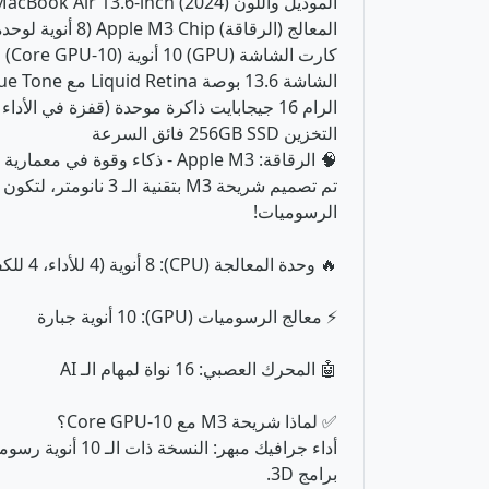
الموديل واللون MacBook Air 13.6-inch (2024) - لون سماء الليل (Midnight)
المعالج (الرقاقة) Apple M3 Chip (8 أنوية لوحدة المعالجة المركزية)
كارت الشاشة (GPU) 10 أنوية (10-Core GPU) لأداء رسومي استثنائي
الشاشة 13.6 بوصة Liquid Retina مع True Tone
الرام 16 جيجابايت ذاكرة موحدة (قفزة في الأداء مقارنة بـ 8GB)
التخزين 256GB SSD فائق السرعة
🧠 الرقاقة: Apple M3 - ذكاء وقوة في معمارية 3 نانومتر
تم تصميم شريحة M3 
الرسوميات!
🔥 وحدة المعالجة (CPU): 8 أنوية (4 للأداء، 4 للكفاءة)
⚡ معالج الرسوميات (GPU): 10 أنوية جبارة
🤖 المحرك العصبي: 16 نواة لمهام الـ AI
✅ لماذا شريحة M3 مع 10-Core GPU؟
برامج 3D.