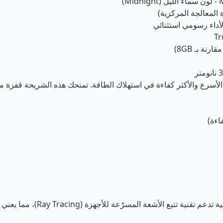
بتقنية الـ 3 نانومتر، لتكون الأسرع والأكثر كفاءة في استهلاك الطاقة. تمنحك هذه الشر
أداء جرافيك مبهر: النسخة ذات الـ 