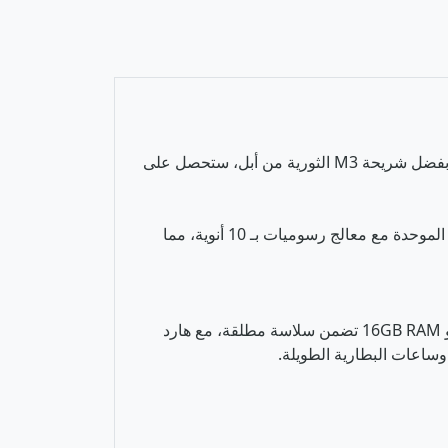
اكتشف المزيج المثالي بين التصميم فائق النحافة والأداء الخارق مع لابتوب Apple MacBook Air 13.6" (Early 2024). بفضل شريحة M3 الثورية من أبل، ستحصل على
تأتي هذه النسخة الخاصة بلون "سماء الليل" (Midnight) الساحر، والأهم من ذلك أنها مزودة بـ 16 جيجابايت من الذاكرة الموحدة مع معالج رسوميات بـ 10 أنوية، مما
لابتوب من الفئة الرائدة (Premium Ultrabook) فائق الخفة. يتميز بشريحة أبل M3 (8-Core CPU / 10-Core GPU)، و 16GB RAM تضمن سلاسة مطلقة، مع هارد