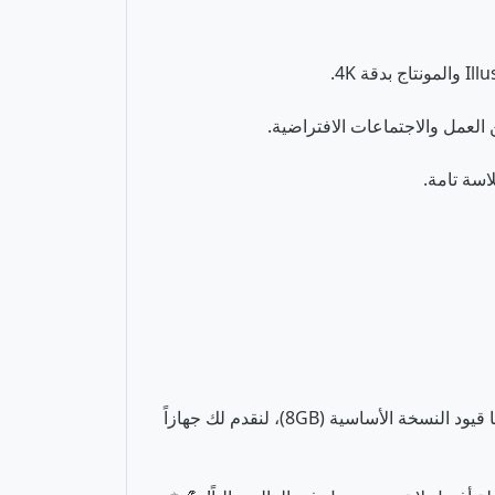
إذا كنت تبحث عن لابتوب الماك المثالي، فإن MacBook Air M3 بذاكرة 16GB هو الخيار الذي يجب أن تقتنيه. تجاوزنا هنا قيود النسخة الأساسية (8GB)، لنقدم لك جهازاً