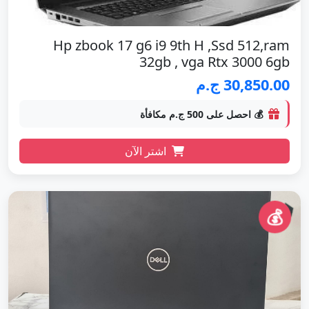
Hp zbook 17 g6 i9 9th H ,Ssd 512,ram
32gb , vga Rtx 3000 6gb
30,850.00 ج.م
💰 احصل على 500 ج.م مكافأة
اشتر الآن
💰