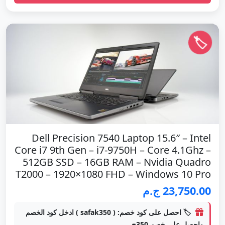
🏷️
Dell Precision 7540 Laptop 15.6″ – Intel
Core i7 9th Gen – i7-9750H – Core 4.1Ghz –
512GB SSD – 16GB RAM – Nvidia Quadro
T2000 – 1920×1080 FHD – Windows 10 Pro
23,750.00 ج.م
🏷️ احصل على كود خصم: ( safak350 ) ادخل كود الخصم
واحصل علي خصم 350ج