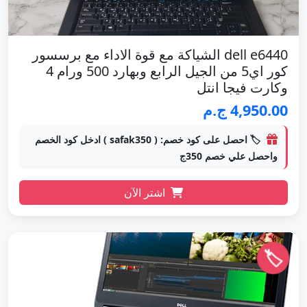
dell e6440 الشياكة مع قوة الاداء مع برسسور
كور اي5 من الجيل الرابع وبهارد 500 ورام 4
وكارت فيجا انتل
4,950.00 ج.م
🏷️ احصل على كود خصم: ( safak350 ) ادخل كود الخصم
واحصل علي خصم 350ج
اشتر الآن
🏷️