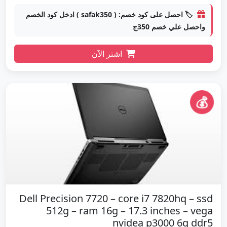
🏷️ احصل على كود خصم: ( safak350 ) ادخل كود الخصم
واحصل علي خصم 350ج
اشتر الآن
💰
Dell Precision 7720 – core i7 7820hq – ssd
512g – ram 16g – 17.3 inches – vega
nvidea p3000 6g ddr5