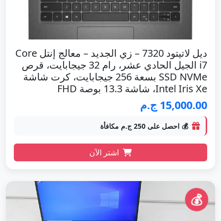
ديل لاتيتود 7320 – زي الجديد – معالج إنتل Core
i7 الجيل الحادي عشر، رام 32 جيجابايت، قرص
SSD NVMe بسعة 256 جيجابايت، كرت شاشة
Intel Iris Xe، شاشة 13.3 بوصة FHD
15,000.00 ج.م
💰 احصل على 250 ج.م مكافأة
اشتر الآن
💰