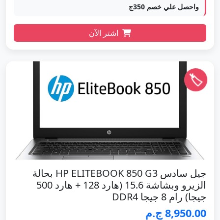
واحصل علي خصم 350ج
اشتر الآن
🏷️
جيل سادس HP ELITEBOOK 850 G3 بحالة
الزيرو وبشاشة 15.6 (هارد 128 + هارد 500
جيجا) رام 8 جيجا DDR4
8,950.00 ج.م