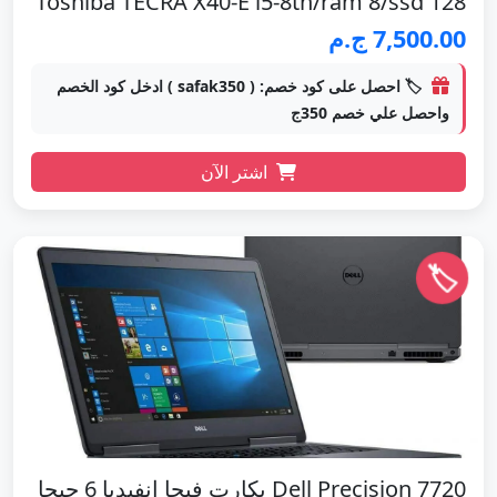
Toshiba TECRA X40-E i5-8th/ram 8/ssd 128
7,500.00 ج.م
🏷️ احصل على كود خصم: ( safak350 ) ادخل كود الخصم
واحصل علي خصم 350ج
اشتر الآن
🏷️
Dell Precision 7720 بكارت فيجا انفيديا 6 جيجا