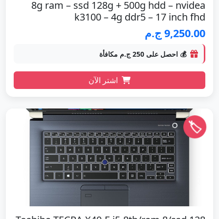
8g ram – ssd 128g + 500g hdd – nvidea
k3100 – 4g ddr5 – 17 inch fhd
9,250.00 ج.م
💰 احصل على 250 ج.م مكافأة
اشتر الآن
🏷️