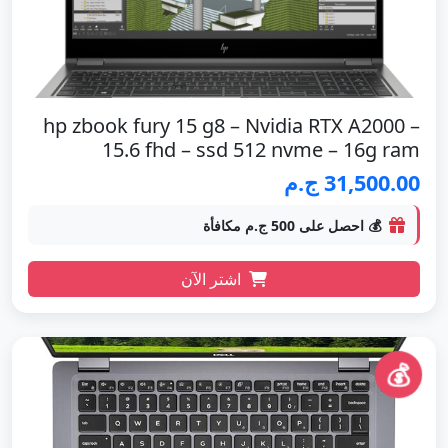
hp zbook fury 15 g8 – Nvidia RTX A2000 –
15.6 fhd – ssd 512 nvme – 16g ram
31,500.00 ج.م
💰 احصل على 500 ج.م مكافأة
اشتر الآن
💰