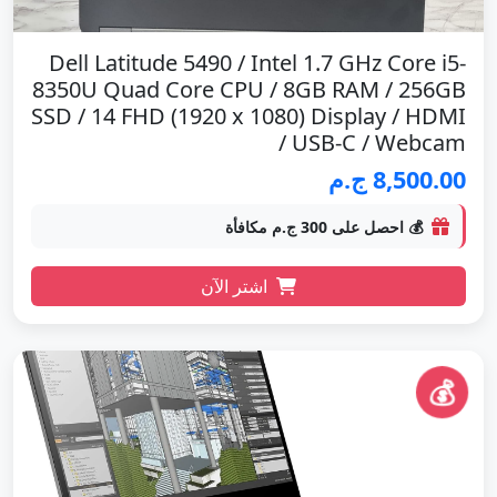
Dell Latitude 5490 / Intel 1.7 GHz Core i5-
8350U Quad Core CPU / 8GB RAM / 256GB
SSD / 14 FHD (1920 x 1080) Display / HDMI
/ USB-C / Webcam
8,500.00 ج.م
💰 احصل على 300 ج.م مكافأة
اشتر الآن
💰