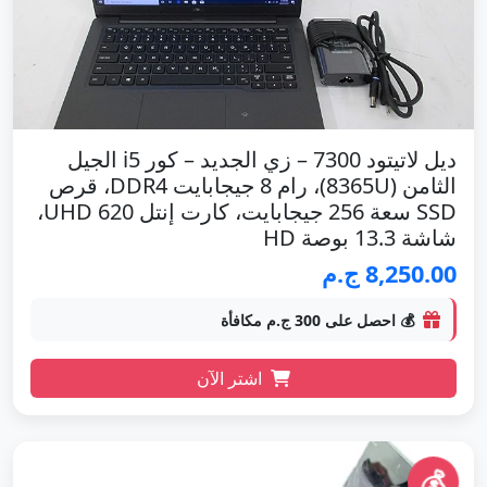
ديل لاتيتود 7300 – زي الجديد – كور i5 الجيل
الثامن (8365U)، رام 8 جيجابايت DDR4، قرص
SSD سعة 256 جيجابايت، كارت إنتل UHD 620،
شاشة 13.3 بوصة HD
8,250.00 ج.م
💰 احصل على 300 ج.م مكافأة
اشتر الآن
💰