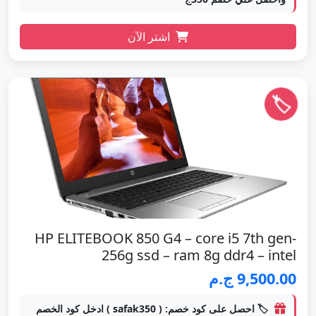
اشتر الآن
🏷️
HP ELITEBOOK 850 G4 – core i5 7th gen-
256g ssd – ram 8g ddr4 – intel
9,500.00 ج.م
🏷️ احصل على كود خصم: ( safak350 ) ادخل كود الخصم