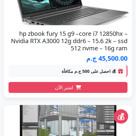
hp zbook fury 15 g9 –core i7 12850hx –
Nvidia RTX A3000 12g ddr6 – 15.6 2k – ssd
512 nvme – 16g ram
45,500.00 ج.م
💰 احصل على 500 ج.م مكافأة
اشتر الآن
💰