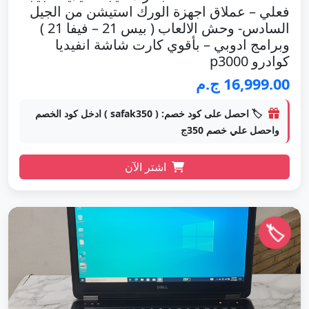
فعلي – عملاق اجهزة الورك استيشن من الجيل
السادس- وحش الالعاب ( بيس 21 – فيفا 21 )
وبرامج ادوبي – بأقوي كارت شاشة انفيديا
كوادرو p3000
16,999.00 ج.م
🏷️ احصل على كود خصم: ( safak350 ) ادخل كود الخصم
واحصل علي خصم 350ج
اشتر الآن
🏷️