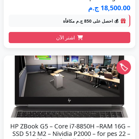
18,500.00 ج.م
💰 احصل على 850 ج.م مكافأة
اشتر الآن
🏷️
HP ZBook G5 – Core i7-8850H –RAM 16G –
SSD 512 M2 – Nividia P2000 – for pes 22 –