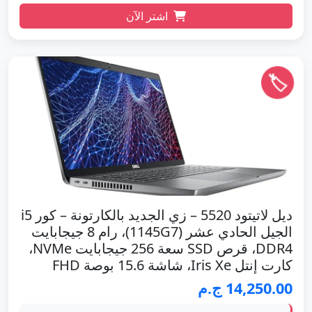
اشتر الآن
🏷️
ديل لاتيتود 5520 – زي الجديد بالكارتونة – كور i5
الجيل الحادي عشر (1145G7)، رام 8 جيجابايت
DDR4، قرص SSD سعة 256 جيجابايت NVMe،
كارت إنتل Iris Xe، شاشة 15.6 بوصة FHD
14,250.00 ج.م