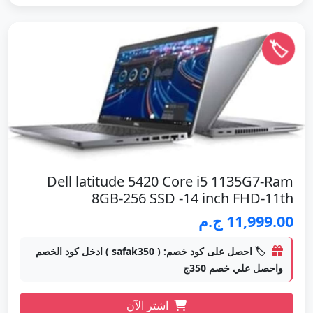
🏷️
Dell latitude 5420 Core i5 1135G7-Ram
8GB-256 SSD -14 inch FHD-11th
11,999.00 ج.م
🏷️ احصل على كود خصم: ( safak350 ) ادخل كود الخصم
واحصل علي خصم 350ج
اشتر الآن