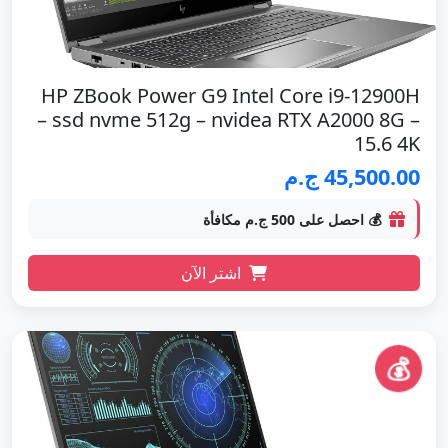
HP ZBook Power G9 Intel Core i9-12900H
– ssd nvme 512g – nvidea RTX A2000 8G –
15.6 4K
45,500.00 ج.م
💰 احصل على 500 ج.م مكافأة
اشتر الآن
💰