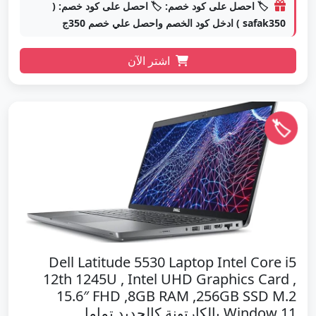
🏷️ احصل على كود خصم: 🏷️ احصل على كود خصم: (
safak350 ) ادخل كود الخصم واحصل علي خصم 350ج
اشتر الآن
🏷️
Dell Latitude 5530 Laptop Intel Core i5
12th 1245U , Intel UHD Graphics Card ,
15.6″ FHD ,8GB RAM ,256GB SSD M.2
Window 11 بالكارتونة كالجديد تماما