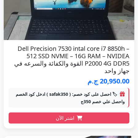
Dell Precision 7530 intal core i7 8850h –
512 SSD NVME – 16G RAM – NVIDEA
P2000 4G DDR5 القوة والكفائة والسرعه في
جهاز واحد
20,950.00 ج.م
🏷️ احصل على كود خصم: ( safak350 ) ادخل كود الخصم
واحصل علي خصم 350ج
اشتر الآن