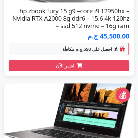
hp zbook fury 15 g9 –core i9 12950hx –
Nvidia RTX A2000 8g ddr6 – 15.6 4k 120hz
– ssd 512 nvme – 16g ram
45,500.00 ج.م
💰 احصل على 550 ج.م مكافأة
اشتر الآن
💰