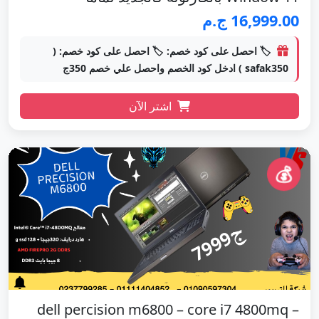
16,999.00 ج.م
🏷️ احصل على كود خصم: 🏷️ احصل على كود خصم: (
safak350 ) ادخل كود الخصم واحصل علي خصم 350ج
اشتر الآن
💰
dell percision m6800 – core i7 4800mq –