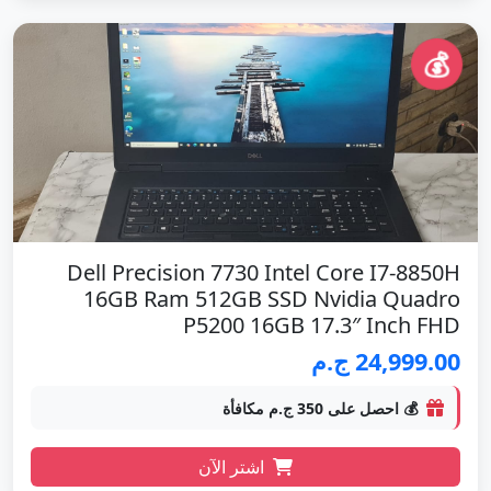
💰
Dell Precision 7730 Intel Core I7-8850H
16GB Ram 512GB SSD Nvidia Quadro
P5200 16GB 17.3″ Inch FHD
24,999.00 ج.م
💰 احصل على 350 ج.م مكافأة
اشتر الآن