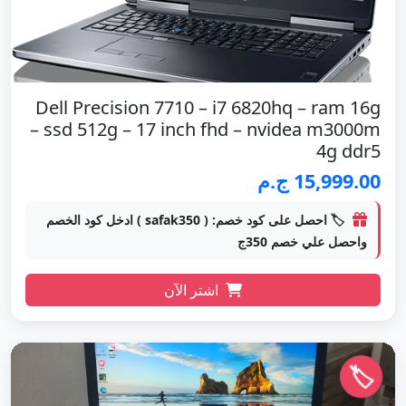
Dell Precision 7710 – i7 6820hq – ram 16g
– ssd 512g – 17 inch fhd – nvidea m3000m
4g ddr5
15,999.00 ج.م
🏷️ احصل على كود خصم: ( safak350 ) ادخل كود الخصم
واحصل علي خصم 350ج
اشتر الآن
🏷️