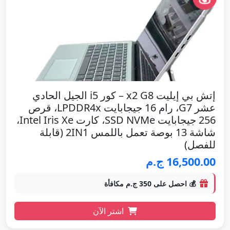
إتش بي إيليت x2 G8 – كور i5 الجيل الحادي
عشر G7، رام 16 جيجابايت LPDDR4x، قرص
256 جيجابايت SSD NVMe، كارت Intel Iris Xe،
شاشة 13 بوصة تعمل باللمس 2IN1 (قابلة
للفصل)
16,500.00 ج.م
💰 احصل على 350 ج.م مكافأة
اشتر الآن