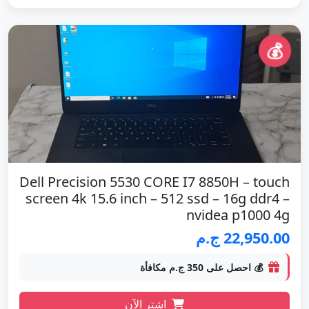
💰
Dell Precision 5530 CORE I7 8850H – touch
screen 4k 15.6 inch – 512 ssd – 16g ddr4 –
nvidea p1000 4g
22,950.00 ج.م
💰 احصل على 350 ج.م مكافأة
اشتر الآن