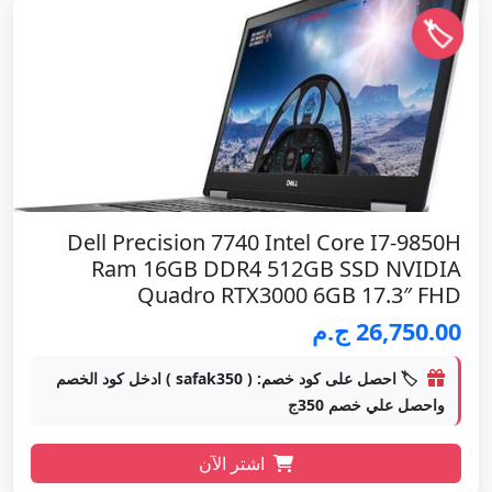
🏷️
Dell Precision 7740 Intel Core I7-9850H
Ram 16GB DDR4 512GB SSD NVIDIA
Quadro RTX3000 6GB 17.3″ FHD
26,750.00 ج.م
🏷️ احصل على كود خصم: ( safak350 ) ادخل كود الخصم
واحصل علي خصم 350ج
اشتر الآن