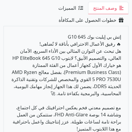
إتش بي إيليت بوك 645 G10
🔥 رفيق الأعمال الاحترافي بأناقة لا تُضاهى!
هل تبحث عن التوازن المثالي بين الأداء السريع، الأمان
العالي، والتصميم الأنيق؟ لابتوب HP EliteBook 645 G10
هو خيارك الأول كجهاز أعمال من الفئة الممتازة
(Premium Business Class). بفضل معالج AMD Ryzen
5 PRO 7530U القوي والمخصص للشركات وتقنية الذاكرة
الحديثة DDR5، يضمن لك هذا الجهاز إنجاز مهامك اليومية،
المحاسبية، والبرمجية بكفاءة تامة. 🚀
مع تصميم معدني فخم يعكس احترافيتك في كل اجتماع،
وشاشة 14 بوصة FHD Anti-Glare، ستتمكن من العمل
براحة تامة لساعات طويلة. عزز إنتاجيتك واعمل باحترافية
مع هذا اللابتوب المتميز!
💼 الوصف العام
لابتوب أعمال احترافي بتصميم أنيق وأداء سريع، مزود بـ
8GB DDR5 RAM، و 256GB SSD، وشاشة 14 بوصة.
مناسب للشركات، المحاسبة، البرمجة، الدراسة، والشغل