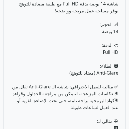
🎨 الدقة:
Full HD
🔲 الطلاء:
Anti-Glare (مضاد للتوهج)
✅ مثالية للعمل الاحترافي: شاشة الـ Anti-Glare تقلل من
الانعكاسات المزعجة، لتتمكن من مراجعة الجداول وقراءة
الأكواد البرمجية براحة تامة، حتى تحت الإضاءة القوية أو
عند العمل لساعات طويلة.
🎯 مثالي لـ:
🏢
الشركات والمحاسبون
أداء مستقر جداً لبرامج الإدارة المالية، وتوافق تام مع برامج
الأوفيس (Excel, Word) ونظام تشغيل مخصص للأعمال.