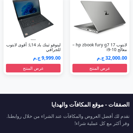
لابتوب hp zbook fury g7 17 –
لينوفو ثينك باد L14: أقوى لابتوب
معالج i9-10
للجرافي
32,000.00 ج.م
9,999.00 ج.م
عرض المنتج
عرض المنتج
الصفقات - موقع المكافآت والهدايا
نقدم لك أفضل العروض والمكافآت عند الشراء من خلال روابطنا.
وفر أكثر مع كل عملية شراء!