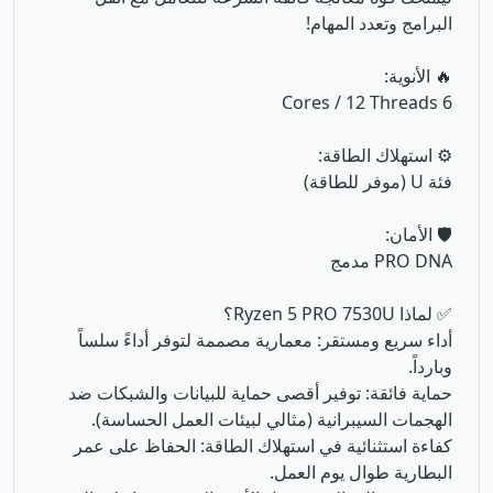
⚙️ استهلاك الطاقة:
فئة U (موفر للطاقة)
🛡️ الأمان:
PRO DNA مدمج
✅ لماذا Ryzen 5 PRO 7530U؟
أداء سريع ومستقر: معمارية مصممة لتوفر أداءً سلساً
وبارداً.
حماية فائقة: توفير أقصى حماية للبيانات والشبكات ضد
الهجمات السيبرانية (مثالي لبيئات العمل الحساسة).
كفاءة استثنائية في استهلاك الطاقة: الحفاظ على عمر
البطارية طوال يوم العمل.
سرعة في المعالجة: بفضل الأنوية الستة، ممتاز لمعالجة
الأكواد البرمجية.
🧩 الذاكرة العشوائية: 8GB DDR5 – سرعة الجيل الجديد
ذاكرة عشوائية بسعة 8 جيجابايت من نوع DDR5 – سرعة
استجابة مضاعفة لتعدد المهام!