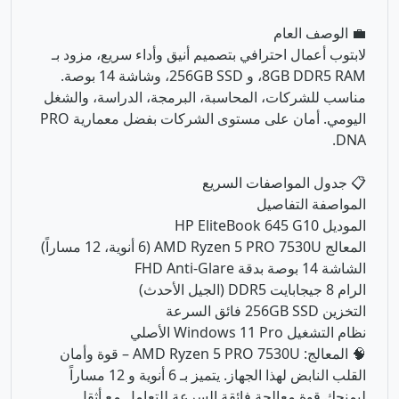
اليومي. أمان على مستوى الشركات بفضل معمارية PRO
DNA.
📋 جدول المواصفات السريع
المواصفة التفاصيل
الموديل HP EliteBook 645 G10
المعالج AMD Ryzen 5 PRO 7530U (6 أنوية، 12 مساراً)
الشاشة 14 بوصة بدقة FHD Anti-Glare
الرام 8 جيجابايت DDR5 (الجيل الأحدث)
التخزين 256GB SSD فائق السرعة
نظام التشغيل Windows 11 Pro الأصلي
🧠 المعالج: AMD Ryzen 5 PRO 7530U – قوة وأمان
القلب النابض لهذا الجهاز. يتميز بـ 6 أنوية و 12 مساراً
ليمنحك قوة معالجة فائقة السرعة للتعامل مع أثقل
البرامج وتعدد المهام!
🔥 الأنوية:
6 Cores / 12 Threads