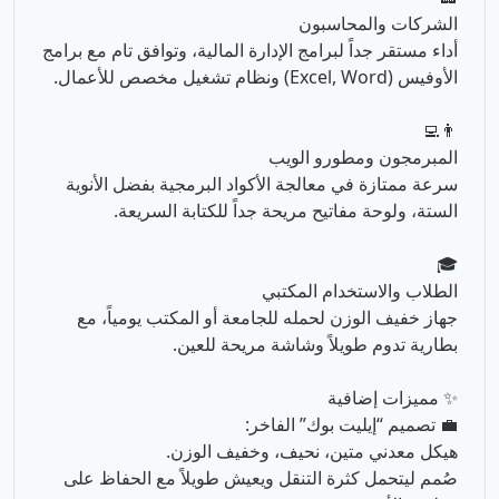
👨‍💻
المبرمجون ومطورو الويب
سرعة ممتازة في معالجة الأكواد البرمجية بفضل الأنوية
الستة، ولوحة مفاتيح مريحة جداً للكتابة السريعة.
🎓
الطلاب والاستخدام المكتبي
جهاز خفيف الوزن لحمله للجامعة أو المكتب يومياً، مع
بطارية تدوم طويلاً وشاشة مريحة للعين.
✨ مميزات إضافية
💼 تصميم “إيليت بوك” الفاخر:
هيكل معدني متين، نحيف، وخفيف الوزن.
صُمم ليتحمل كثرة التنقل ويعيش طويلاً مع الحفاظ على
مظهره الأنيق.
نظام التشغيل: Windows 11 Pro الأصلي، النسخة
المخصصة للأعمال.
🌟 الخلاصة
HP EliteBook 645 G10 هو استثمارك الأذكى للعمل.