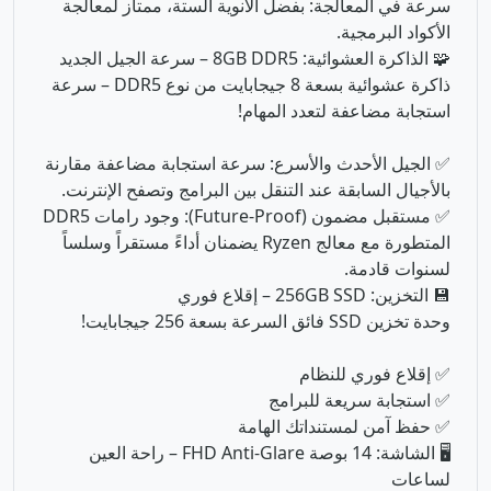
✅ الجيل الأحدث والأسرع: سرعة استجابة مضاعفة مقارنة
بالأجيال السابقة عند التنقل بين البرامج وتصفح الإنترنت.
✅ مستقبل مضمون (Future-Proof): وجود رامات DDR5
المتطورة مع معالج Ryzen يضمنان أداءً مستقراً وسلساً
لسنوات قادمة.
💾 التخزين: 256GB SSD – إقلاع فوري
وحدة تخزين SSD فائق السرعة بسعة 256 جيجابايت!
✅ إقلاع فوري للنظام
✅ استجابة سريعة للبرامج
✅ حفظ آمن لمستنداتك الهامة
🖥️ الشاشة: 14 بوصة FHD Anti-Glare – راحة العين
لساعات
شاشة 14 بوصة بدقة Full HD مع طبقة مضادة للتوهج
توفر مساحة عمل مريحة وواضحة!
📐 الحجم:
14 بوصة