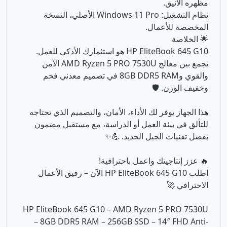
يجمع بين معالج AMD Ryzen 5 PRO 7530U الآمن
والقوي و8GB DDR5 RAM في تصميم معدني فخم
وخفيف الوزن. 🛡️
هذا الجهاز يوفر لك الأداء، الأمان، والتصميم الذي تحتاجه
للتألق في بيئة العمل أو الدراسة، مع مستقبل مضمون
بفضل تقنيات الجيل الجديد. 💪✨
🔥 عزز إنتاجيتك واعمل باحترافية!
اطلب HP EliteBook 645 G10 الآن – رفيق الأعمال
الاحترافي 🚀
HP EliteBook 645 G10 – AMD Ryzen 5 PRO 7530U
– 8GB DDR5 RAM – 256GB SSD – 14″ FHD Anti-
Glare – Windows 11 Pro – تصميم معدني فاخر
منتجات ذات صلة في قسم
لابتوب استيراد