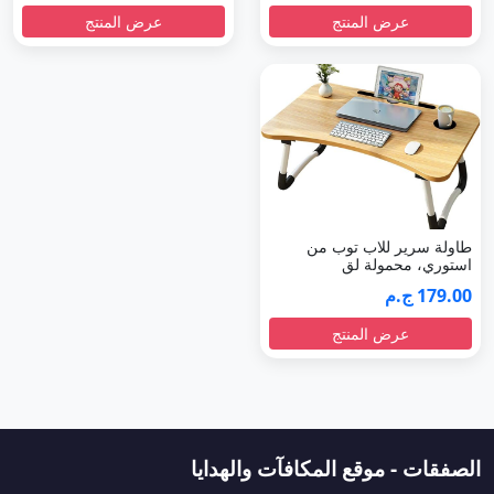
عرض المنتج
عرض المنتج
طاولة سرير للاب توب من
استوري، محمولة لق
179.00 ج.م
عرض المنتج
الصفقات - موقع المكافآت والهدايا