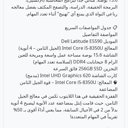
المواصفة التفاصيل
الموديل Dell Latitude E5590
المعالج Intel Core i5-8350U (الجيل الثامن – 4 أنوية)
الشاشة 15.6 بوصة مساحة عمل واسعة ومريحة للعين
الرام 8 جيجابايت DDR4 (لسلاسة تعدد المهام)
التخزين 256GB SSD فائق السرعة
كارت الشاشة Intel UHD Graphics 620 (مدمج)
🧠 المعالج: Intel Core i5-8350U – قوة الجيل الثامن
المضاعفة
القفزة الحقيقية في هذا اللابتوب تكمن في معالج الجيل
الثامن، حيث قامت إنتل بمضاعفة عدد الأنوية ليصبح 4 أنوية
بدلاً من 2 في الأجيال السابقة، مما يعني أداءً أقوى بـ 50%
تقريباً في المهام المتعددة!
🔥 الأنوية:
4 Cores / 8 Threads
⚡ التردد الأقصى:
حتى 3.60 GHz