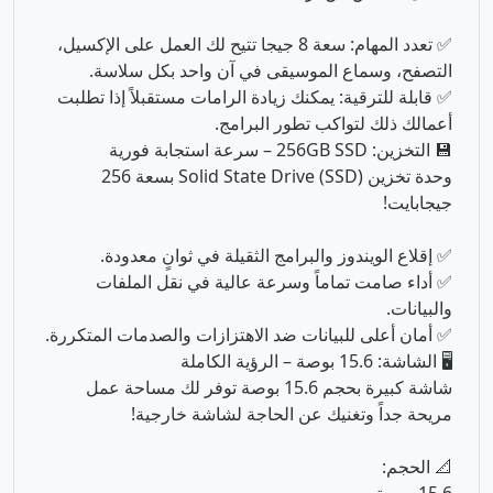
💾 التخزين: 256GB SSD – سرعة استجابة فورية
وحدة تخزين Solid State Drive (SSD) بسعة 256
جيجابايت!
✅ إقلاع الويندوز والبرامج الثقيلة في ثوانٍ معدودة.
✅ أداء صامت تماماً وسرعة عالية في نقل الملفات
والبيانات.
✅ أمان أعلى للبيانات ضد الاهتزازات والصدمات المتكررة.
🖥️ الشاشة: 15.6 بوصة – الرؤية الكاملة
شاشة كبيرة بحجم 15.6 بوصة توفر لك مساحة عمل
مريحة جداً وتغنيك عن الحاجة لشاشة خارجية!
📐 الحجم:
15.6 بوصة
⌨️ الكيبورد:
غالباً مزود بلوحة أرقام (Numpad) مخصصة.