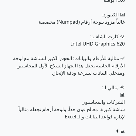
🎨 كارت الشاشة:
Intel UHD Graphics 620
✅ مثالية للأرقام والبيانات: الحجم الكبير للشاشة مع لوحة
الأرقام الجانبية يجعل هذا الجهاز السلاح الأول للمحاسبين
ومدخلي البيانات لسرعة ودقة الإنجاز.
🎯 مثالي لـ:
📊
الشركات والمحاسبون
شاشة كبيرة، معالج قوي جداً، ولوحة أرقام تجعله مثالياً
لإدارة قواعد البيانات والـ Excel.
👨‍💻
المبرمجون والمطورون
المعالج رباعي النواة يسرّع من عملية معالجة الأكواد
البرمجية بشكل ملحوظ مقارنة بالأجهزة القديمة.
🎓