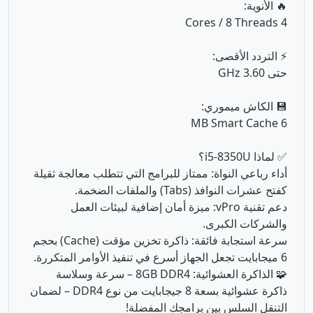
💾 الكاش ميموري:
6 MB Smart Cache
✅ لماذا i5-8350U؟
أداء رباعي النواة: ممتاز للبرامج التي تتطلب معالجة ثقيلة
كفتح عشرات النوافذ (Tabs) والملفات الضخمة.
دعم تقنية vPro: ميزة أمان إضافية لبيئات العمل
والشركات الكبرى.
سرعة استجابة فائقة: ذاكرة تخزين مؤقت (Cache) بحجم
6 ميجابايت تجعل الجهاز أسرع في تنفيذ الأوامر المتكررة.
🧩 الذاكرة العشوائية: 8GB DDR4 – سرعة وسلاسة
ذاكرة عشوائية بسعة 8 جيجابايت من نوع DDR4 – لضمان
التنقل السلس بين برامجك المفضلة!
✅ تعدد المهام: سعة 8 جيجا تتيح لك العمل على الإكسيل،
التصفح، وسماع الموسيقى في آن واحد بكل سلاسة.
✅ قابلة للترقية: يمكنك زيادة الرامات مستقبلاً إذا تطلبت
أعمالك ذلك لتواكب تطور البرامج.