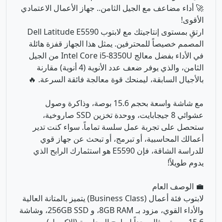
الثامن، والذي يوفر ضعف عدد الأنوية (4 أنوية) مقارنة
بالأجيال السابقة، ليمنحك قوة معالجة فائقة السرعة. 🔥
مع شاشة واسعة بحجم 15.6 بوصة، وذاكرة وصول
عشوائي 8 جيجابايت، ووحدة تخزين SSD صاروخية،
ستحصل على تجربة عمل سلسة تماماً. سواء كنت تدير
أعمالك المحاسبية، أو تبرمج، أو تبحث عن جهاز قوي
للدراسة الشاقة، فإن E5590 هو استثمارك الرابح الذي
يدوم طويلاً!
💼 الوصف العام
لابتوب فئة أعمال (Business Class) يتميز بالمتانة العالية
والأداء القوي، مزود بـ 8GB RAM، و 256GB SSD، وشاشة
15.6 بوصة. مثالي جداً لبرامج المحاسبة (الإكسيل)،
البرمجة الخفيفة، الدراسة، والتصفح المكثف بفضل معالجه
رباعي النواة الذي يمنع أي “تهنيج” أثناء تعدد المهام.
📋 جدول المواصفات السريع