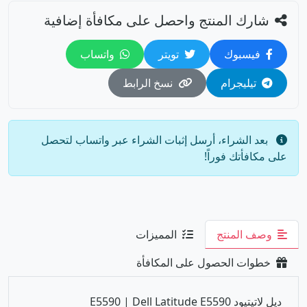
شارك المنتج واحصل على مكافأة إضافية
فيسبوك
تويتر
واتساب
تيليجرام
نسخ الرابط
وصف المنتج
المميزات
خطوات الحصول على المكافأة
ديل لاتيتيود E5590 | Dell Latitude E5590
🚀 أداء مضاعف مع الجيل الثامن.. جهاز الأعمال الاعتمادي
الأقوى!
ارتقِ بمستوى إنتاجيتك مع لابتوب Dell Latitude E5590
المصمم خصيصاً للمحترفين. يمثل هذا الجهاز قفزة هائلة
في الأداء بفضل معالج Intel Core i5-8350U من الجيل