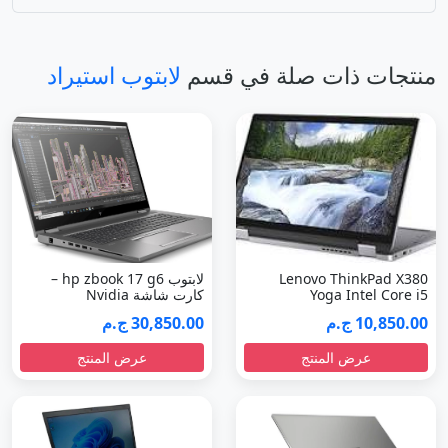
Lenovo ThinkPad X380
لابتوب hp zbook 17 g6 –
Yoga Intel Core i5
كارت شاشة Nvidia
10,850.00 ج.م
30,850.00 ج.م
عرض المنتج
عرض المنتج
لابتوب hp zbook fury g7 17 –
لينوفو ثينك باد L14: أقوى لابتوب