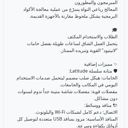
الطلاب والاستخدام المكثف
يتحمل العمل الشاق لساعات طويلة بفضل خامات
“لاتيتيود” القوية وتبريده الممتاز.
✨ مميزات إضافية
🛡️ متانة سلسلة Latitude:
الخامات: هيكل صلب مصمم ليتحمل صدمات الاستخدام
اليومي في المكاتب والجامعات.
مفصلات قوية: مفصلات شاشة متينة جداً تدوم لسنوات
دون مشاكل.
🔌 منافذ ووسائط:
الاتصال: دعم كامل لشبكات Wi-Fi والبلوتوث.
المنافذ الأساسية: مزود بمنافذ USB متعددة لتوصيل كل
أدواتك بكفاءة وسرعة.
🌟 الخلاصة
لابتوب Dell Latitude E5590 هو الترقية التي تبحث عنها.
بفضل انتقاله لمعالجات الجيل الثامن الرباعية النواة،
ستشعر بفرق شاسع في السرعة والأداء مقارنة بأي جهاز
من الجيل السابع. 🛡️