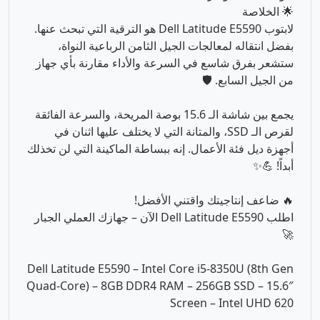
يجمع بين شاشة الـ 15.6 بوصة المريحة، والسرعة الفائقة
لقرص الـ SSD، والمتانة التي لا يختلف عليها اثنان في
أجهزة ديل فئة الأعمال. إنه ببساطة الماكينة التي لن تخذلك
أبداً! 💪✨
🔥 ضاعف إنتاجيتك واقتني الأفضل!
اطلب Dell Latitude E5590 الآن – جهازك العملي الجبار
🚀
Dell Latitude E5590 – Intel Core i5-8350U (8th Gen
Quad-Core) – 8GB DDR4 RAM – 256GB SSD – 15.6″
Screen – Intel UHD 620
منتجات ذات صلة في قسم
لابتوب استيراد