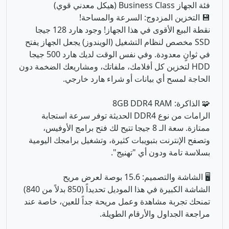
فئة الجهاز Business Class (هيكل معدني قوي)
💾 التخزين المزدوج: السرعة والمساحة!
نقطة البيع الأقوى في هذا الجهاز! وجود هارد 128 جيجا
SSD مخصص لنظام التشغيل (الويندوز) يجعل الجهاز يفتح
في ثوانٍ معدودة. وفي نفس الوقت لديك هارد 500 جيجا
HDD لتخزين كل أفلامك، ملفاتك، ومشاريعك الضخمة دون
الحاجة لمسح أي بيانات أو شراء هارد خارجي.
🧩 الذاكرة: 8GB DDR4 RAM
الرامات من نوع DDR4 الحديثة توفر سرعة استجابة
ممتازة. سعة الـ 8 جيجا تتيح لك فتح برامج الأوفيس،
وتصفح الإنترنت بتبويبات كثيرة، وتشغيل برامجك اليومية
بسلاسة تامة ودون أي "تهنيج".
🖥️ الشاشة والتصميم: 15.6 بوصة لعرض مريح
الشاشة الكبيرة في هذا الموديل تحديداً (850 بدلاً من 840)
تمنحك تجربة مشاهدة وعمل مريحة جداً للعين، خاصة عند
مراجعة الجداول والأرقام الطويلة.