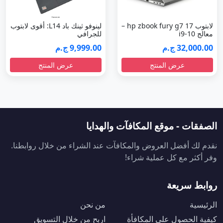
لابتوب hp zbook fury g7 17 –
لينوفو ثينك باد L14: أقوى لابتوب
معالج i9-10
للجرافي
32,000.00 ج.م
9,999.00 ج.م
عرض المنتج
عرض المنتج
الصفقات - موقع المكافآت والهدايا
نقدم لك أفضل العروض والمكافآت عند الشراء من خلال روابطنا.
وفر أكثر مع كل عملية شراء!
روابط سريعة
الرئيسية
من نحن
كيفية الحصول على المكافأة
اربح من خلال التسويق