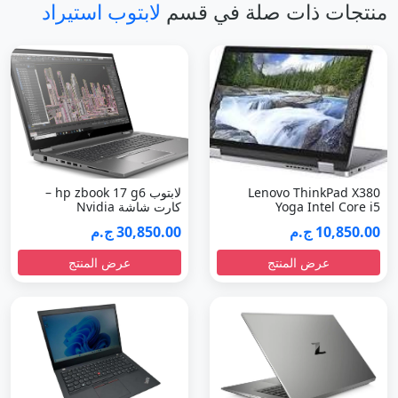
منتجات ذات صلة في قسم
لابتوب استيراد
Lenovo ThinkPad X380
لابتوب hp zbook 17 g6 –
Yoga Intel Core i5
كارت شاشة Nvidia
10,850.00 ج.م
30,850.00 ج.م
عرض المنتج
عرض المنتج