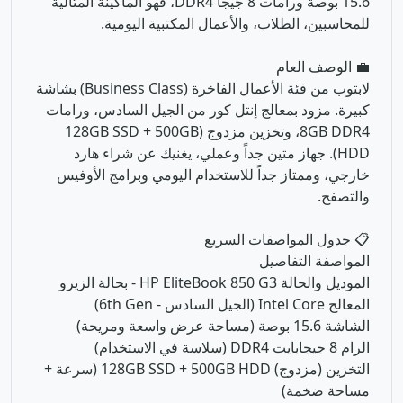
15.6 بوصة ورامات 8 جيجا DDR4، فهو الماكينة المثالية
للمحاسبين، الطلاب، والأعمال المكتبية اليومية.
💼 الوصف العام
لابتوب من فئة الأعمال الفاخرة (Business Class) بشاشة
كبيرة. مزود بمعالج إنتل كور من الجيل السادس، ورامات
8GB DDR4، وتخزين مزدوج (128GB SSD + 500GB
HDD). جهاز متين جداً وعملي، يغنيك عن شراء هارد
خارجي، وممتاز جداً للاستخدام اليومي وبرامج الأوفيس
والتصفح.
📋 جدول المواصفات السريع
المواصفة التفاصيل
الموديل والحالة HP EliteBook 850 G3 - بحالة الزيرو
المعالج Intel Core (الجيل السادس - 6th Gen)
الشاشة 15.6 بوصة (مساحة عرض واسعة ومريحة)
الرام 8 جيجابايت DDR4 (سلاسة في الاستخدام)
التخزين (مزدوج) 128GB SSD + 500GB HDD (سرعة +
مساحة ضخمة)