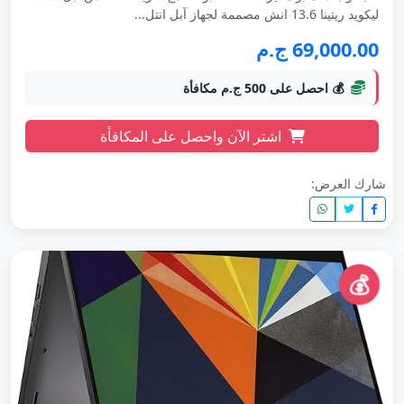
ليكويد ريتينا 13.6 انش مصممة لجهاز آبل انتل...
69,000.00 ج.م
💰 احصل على 500 ج.م مكافأة
اشتر الآن واحصل على المكافأة
شارك العرض:
💰