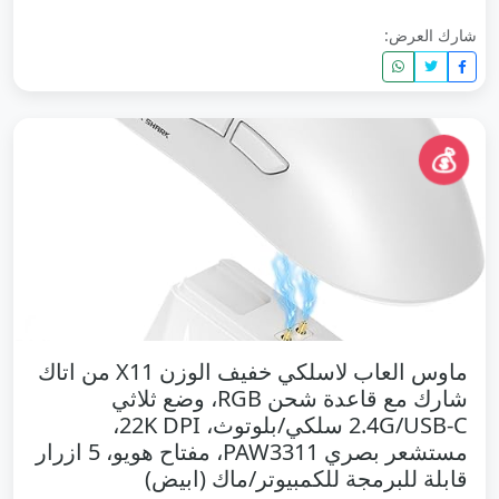
شارك العرض:
💰
ماوس العاب لاسلكي خفيف الوزن X11 من اتاك
شارك مع قاعدة شحن RGB، وضع ثلاثي
2.4G/USB-C سلكي/بلوتوث، 22K DPI،
مستشعر بصري PAW3311، مفتاح هويو، 5 ازرار
قابلة للبرمجة للكمبيوتر/ماك (ابيض)