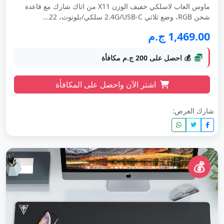
ماوس العاب لاسلكي خفيف الوزن X11 من اتاك شارك مع قاعدة
شحن RGB، وضع ثلاثي 2.4G/USB-C سلكي/بلوتوث، 22...
1,469.00 ج.م
💰 احصل على 200 ج.م مكافأة
اشتر الآن واحصل على المكافأة
شارك العرض:
💰