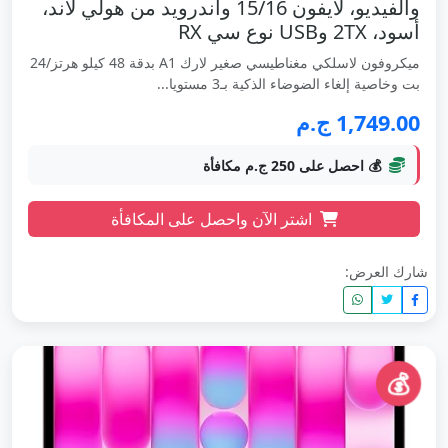
والفيديو، لآيفون 15/16 واندرويد من هولي لاند،
أسود، 2TX وUSB نوع سي RX
ميكروفون لاسلكي مغناطيسي صغير لارك A1 بدقة 48 كيلو هرتز/24
بت وخاصية إلغاء الضوضاء الذكية بـ3 مستويا...
1,749.00 ج.م
💰 احصل على 250 ج.م مكافأة
اشتر الآن واحصل على المكافأة
شارك العرض:
💰