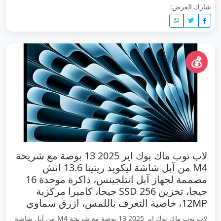
شارك العرض:
💰
لاب توب ماك بوك اير 2025 13 بوصة مع شريحة
M4 من آبل شاشة ليكويد ريتينا 13.6 انش
مصممة لجهاز آبل انتلجينس، ذاكرة موحدة 16
جيجا، تخزين SSD 256 جيجا، كاميرا مركزية
12MP، خاصية التعرف باللمس، ازرق سماوي
لاب توب ماك بوك اير 2025 13 بوصة مع شريحة M4 من آبل شاشة