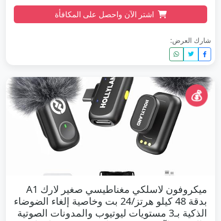
اشتر الآن واحصل على المكافأة
شارك العرض:
💰
ميكروفون لاسلكي مغناطيسي صغير لارك A1
بدقة 48 كيلو هرتز/24 بت وخاصية إلغاء الضوضاء
الذكية بـ3 مستويات ليوتيوب والمدونات الصوتية