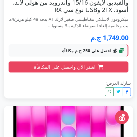
والفيديو، لآيفون 15/16 واندرويد من هولي لاند،
أسود، 2TX وUSB نوع سي RX
ميكروفون لاسلكي مغناطيسي صغير لارك A1 بدقة 48 كيلو هرتز/24
بت وخاصية إلغاء الضوضاء الذكية بـ3 مستويا...
1,749.00 ج.م
💰 احصل على 250 ج.م مكافأة
اشتر الآن واحصل على المكافأة
شارك العرض:
💰