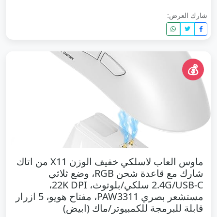
شارك العرض:
💰
ماوس العاب لاسلكي خفيف الوزن X11 من اتاك
شارك مع قاعدة شحن RGB، وضع ثلاثي
2.4G/USB-C سلكي/بلوتوث، 22K DPI،
مستشعر بصري PAW3311، مفتاح هويو، 5 ازرار
قابلة للبرمجة للكمبيوتر/ماك (ابيض)