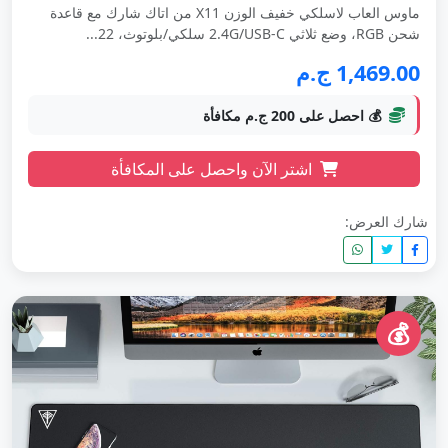
ماوس العاب لاسلكي خفيف الوزن X11 من اتاك شارك مع قاعدة
شحن RGB، وضع ثلاثي 2.4G/USB-C سلكي/بلوتوث، 22...
1,469.00 ج.م
💰 احصل على 200 ج.م مكافأة
اشتر الآن واحصل على المكافأة
شارك العرض:
💰