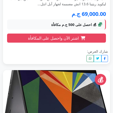
ليكويد ريتينا 13.6 انش مصممة لجهاز آبل انتل...
69,000.00 ج.م
💰 احصل على 500 ج.م مكافأة
اشتر الآن واحصل على المكافأة
شارك العرض:
💰