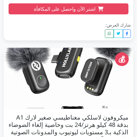
اشتر الآن واحصل على المكافأة
شارك العرض:
💰
ميكروفون لاسلكي مغناطيسي صغير لارك A1
بدقة 48 كيلو هرتز/24 بت وخاصية إلغاء الضوضاء
الذكية بـ3 مستويات ليوتيوب والمدونات الصوتية