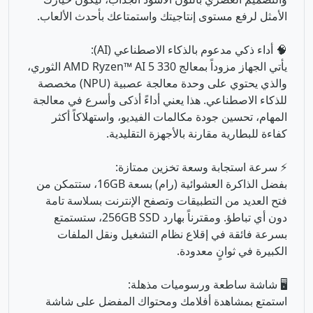
الأمثل لرفع مستوى إنتاجيتك واستمتاعك بأحدث الألعاب.
🧠 أداء ذكي مدعوم بالذكاء الاصطناعي (AI):
يأتي الجهاز مزوداً بمعالج AMD Ryzen™ AI 5 330 الثوري،
والذي يحتوي على وحدة معالجة عصبية (NPU) مخصصة
للذكاء الاصطناعي. هذا يعني أداءً أذكى وأسرع في معالجة
المهام، تحسين جودة مكالمات الفيديو، واستهلاكاً أكثر
كفاءة للبطارية مقارنة بالأجهزة التقليدية.
⚡ سرعة استجابة وسعة تخزين ممتازة:
بفضل الذاكرة العشوائية (رام) بسعة 16GB، ستتمكن من
فتح العديد من التطبيقات وتصفح الإنترنت بسلاسة تامة
دون أي تباطؤ. ومقترناً بهارد 256GB SSD، ستستمتع
بسرعة فائقة في إقلاع نظام التشغيل ونقل الملفات
الكبيرة في ثوانٍ معدودة.
🖥️ شاشة ساطعة ورسوميات مذهلة:
استمتع بمشاهدة أفلامك ومحتواك المفضل على شاشة