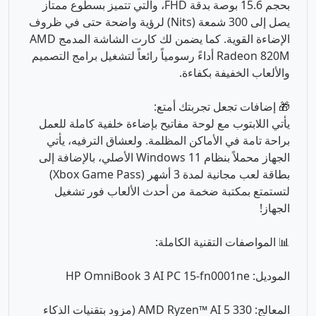
بحجم 15.6 بوصة بدقة FHD، والتي تتميز بسطوع ممتاز
يصل إلى 300 شمعة (Nits) لرؤية واضحة حتى في ظروف
الإضاءة القوية. كما يضمن لك كارت الشاشة المدمج AMD
Radeon 820M أداءً رسومياً رائعاً لتشغيل برامج التصميم
والألعاب الخفيفة بكفاءة.
🎁 إضافات تجعل تجربتك أمتع:
يأتي اللابتوب مع لوحة مفاتيح بإضاءة خلفية كاملة للعمل
براحة تامة في الأماكن المظلمة. ولعشاق الترفيه، يأتي
الجهاز محملاً بنظام Windows 11 الأصلي، بالإضافة إلى
بطاقة لعب مجانية لمدة 3 أشهر (Xbox Game Pass)
لتستمتع بمكتبة ضخمة من أحدث الألعاب فور تشغيل
الجهاز!
📊 المواصفات التقنية الكاملة:
الموديل: HP OmniBook 3 AI PC 15-fn0001ne
المعالج: AMD Ryzen™ AI 5 330 (مزود بتقنيات الذكاء