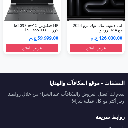
ابل لابتوب ماك بوك برو 2024
HP فيكتوس 15-fa2092ne:
مع M4 برو، و
كور i7-13650HX، 1
126,000.00 ج.م
59,999.00 ج.م
عرض المنتج
عرض المنتج
الصفقات - موقع المكافآت والهدايا
نقدم لك أفضل العروض والمكافآت عند الشراء من خلال روابطنا.
وفر أكثر مع كل عملية شراء!
روابط سريعة