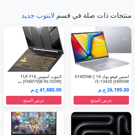
منتجات ذات صلة في قسم
لابتوب جديد
اسس فيفو بوك 14 [X1405VA-
لابتوب اسوس TUF F16
H005W] i5-13420
‏[FX607VJB-RL165W] ب
26,199.00 ج.م
41,880.00 ج.م
عرض المنتج
عرض المنتج