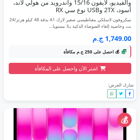
والفيديو، لآيفون 15/16 واندرويد من هولي لاند،
أسود، 2TX وUSB نوع سي RX
ميكروفون لاسلكي مغناطيسي صغير لارك A1 بدقة 48 كيلو هرتز/24
بت وخاصية إلغاء الضوضاء الذكية بـ3 مستويا...
1,749.00 ج.م
💰 احصل على 250 ج.م مكافأة
اشتر الآن واحصل على المكافأة
شارك العرض:
💰