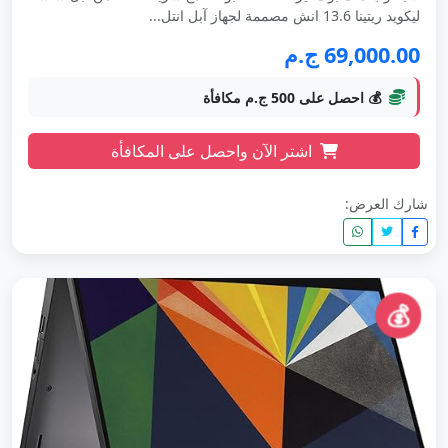
ليكويد ريتينا 13.6 انش مصممة لجهاز آبل انتل...
69,000.00 ج.م
💰 احصل على 500 ج.م مكافأة
اشتر الآن واحصل على المكافأة
شارك العرض:
💰