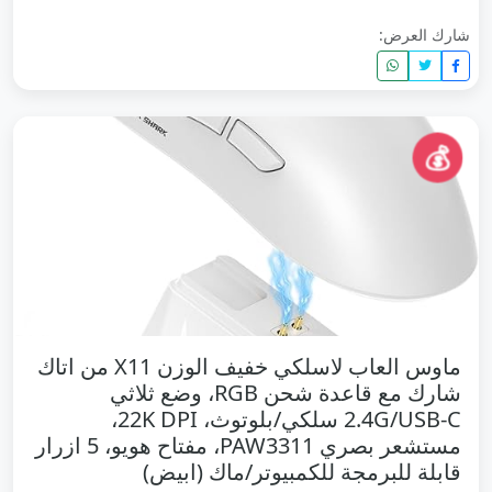
شارك العرض:
💰
ماوس العاب لاسلكي خفيف الوزن X11 من اتاك
شارك مع قاعدة شحن RGB، وضع ثلاثي
2.4G/USB-C سلكي/بلوتوث، 22K DPI،
مستشعر بصري PAW3311، مفتاح هويو، 5 ازرار
قابلة للبرمجة للكمبيوتر/ماك (ابيض)