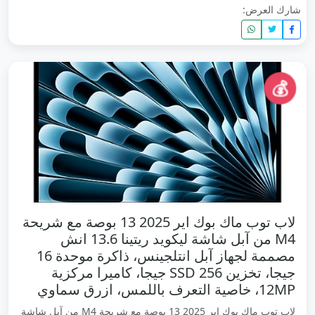
شارك العرض:
💰
لاب توب ماك بوك اير 2025 13 بوصة مع شريحة
M4 من آبل شاشة ليكويد ريتينا 13.6 انش
مصممة لجهاز آبل انتلجينس، ذاكرة موحدة 16
جيجا، تخزين SSD 256 جيجا، كاميرا مركزية
12MP، خاصية التعرف باللمس، ازرق سماوي
لاب توب ماك بوك اير 2025 13 بوصة مع شريحة M4 من آبل شاشة