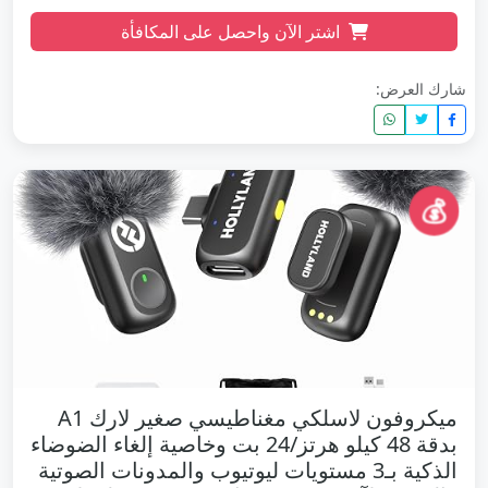
اشتر الآن واحصل على المكافأة
شارك العرض:
💰
ميكروفون لاسلكي مغناطيسي صغير لارك A1
بدقة 48 كيلو هرتز/24 بت وخاصية إلغاء الضوضاء
الذكية بـ3 مستويات ليوتيوب والمدونات الصوتية