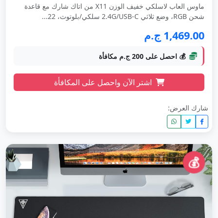
ماوس العاب لاسلكي خفيف الوزن X11 من اتاك شارك مع قاعدة
شحن RGB، وضع ثلاثي 2.4G/USB-C سلكي/بلوتوث، 22...
1,469.00 ج.م
💰 احصل على 200 ج.م مكافأة
اشتر الآن واحصل على المكافأة
شارك العرض:
💰