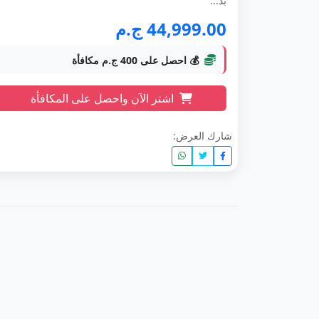
بذ...
44,999.00 ج.م
💰 احصل على 400 ج.م مكافأة
اشتر الآن واحصل على المكافأة
شارك العرض: