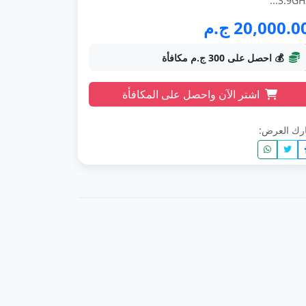
3.9GHz.
20,000.0 ج.م
💰 احصل على 300 ج.م مكافأة
اشتر الآن واحصل على المكافأة
رك العرض: