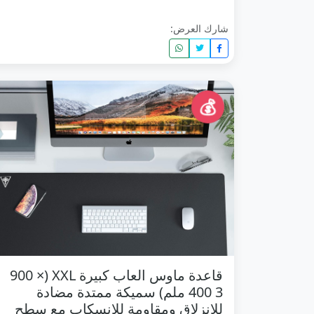
شارك العرض:
💰
قاعدة ماوس العاب كبيرة XXL (900 ×
400 3 ملم) سميكة ممتدة مضادة
للانزلاق ومقاومة للانسكاب مع سطح