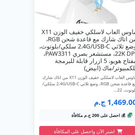
ماوس العاب لاسلكي خفيف الوزن X11
من اتاك شارك مع قاعدة شحن RGB،
وضع ثلاثي 2.4G/USB-C سلكي/بلوتوث،
22K DPI، مستشعر بصري PAW3311،
مفتاح هويو، 5 ازرار قابلة للبرمجة
لكمبيوتر/ماك (ابيض)
ماوس العاب لاسلكي خفيف الوزن X11 من اتاك شارك
مع قاعدة شحن RGB، وضع ثلاثي 2.4G/USB-C سلكي/
وتوث، 22...
1,469.0 ج.م
💰 احصل على 200 ج.م مكافأة
اشتر الآن واحصل على المكافأة