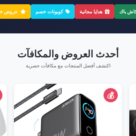
اش باك
هدايا مجانية
كوبونات خصم
عروض خا
أحدث العروض والمكافآت
اكتشف أفضل المنتجات مع مكافآت حصرية
💰