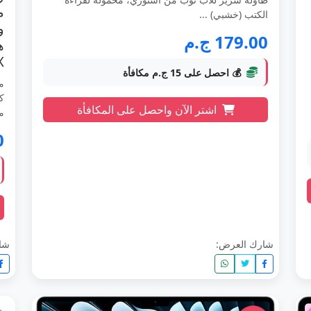
م
الكتب (خشبي) ...
179.00 ج.م
X
💰 احصل على 15 ج.م مكافأة
اشتر الآن واحصل على المكافأة
مس
0
شارك العرض:
شا