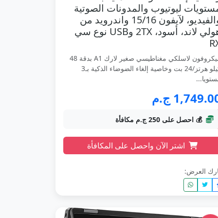
ستويات ليوتيوب والمدونات الصوتية
والفيديو، لآيفون 15/16 واندرويد من
هولي لاند، أسود، 2TX وUSB نوع سي
R
ميكروفون لاسلكي مغناطيسي صغير لارك A1 بدقة 48
كيلو هرتز/24 بت وخاصية إلغاء الضوضاء الذكية بـ3
تويا...
1,749.0 ج.م
💰 احصل على 250 ج.م مكافأة
اشتر الآن واحصل على المكافأة
رك العرض: