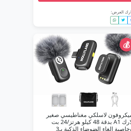
رك العرض:
💰
يكروفون لاسلكي مغناطيسي صغير
لارك A1 بدقة 48 كيلو هرتز/24 بت
وخاصية إلغاء الضوضاء الذكية بـ3