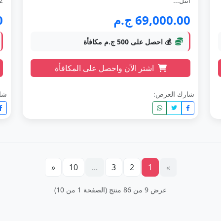
انتل...
..
69,000.00 ج.م
0
💰 احصل على 500 ج.م مكافأة
اشتر الآن واحصل على المكافأة
شارك العرض:
شا
«
10
...
3
2
1
»
عرض 9 من 86 منتج (الصفحة 1 من 10)