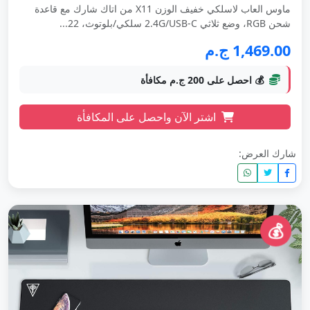
ماوس العاب لاسلكي خفيف الوزن X11 من اتاك شارك مع قاعدة
شحن RGB، وضع ثلاثي 2.4G/USB-C سلكي/بلوتوث، 22...
1,469.00 ج.م
💰 احصل على 200 ج.م مكافأة
اشتر الآن واحصل على المكافأة
شارك العرض:
💰