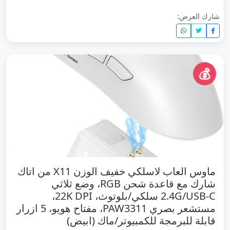
شارك العرض:
💰
ماوس العاب لاسلكي خفيف الوزن X11 من اتاك
شارك مع قاعدة شحن RGB، وضع ثلاثي
2.4G/USB-C سلكي/بلوتوث، 22K DPI،
مستشعر بصري PAW3311، مفتاح هويو، 5 ازرار
قابلة للبرمجة للكمبيوتر/ماك (ابيض)