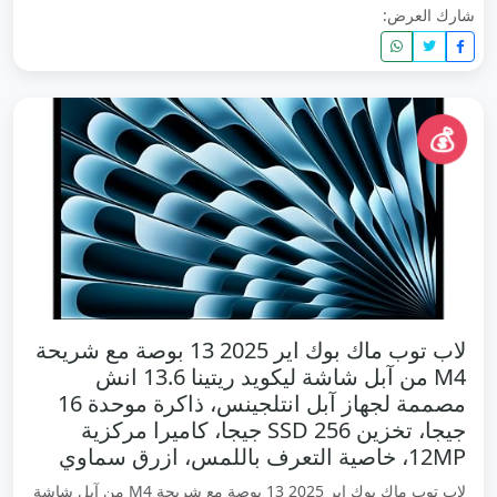
شارك العرض:
💰
لاب توب ماك بوك اير 2025 13 بوصة مع شريحة
M4 من آبل شاشة ليكويد ريتينا 13.6 انش
مصممة لجهاز آبل انتلجينس، ذاكرة موحدة 16
جيجا، تخزين SSD 256 جيجا، كاميرا مركزية
12MP، خاصية التعرف باللمس، ازرق سماوي
لاب توب ماك بوك اير 2025 13 بوصة مع شريحة M4 من آبل شاشة