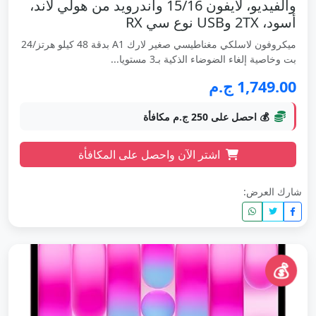
والفيديو، لآيفون 15/16 واندرويد من هولي لاند،
أسود، 2TX وUSB نوع سي RX
ميكروفون لاسلكي مغناطيسي صغير لارك A1 بدقة 48 كيلو هرتز/24
بت وخاصية إلغاء الضوضاء الذكية بـ3 مستويا...
1,749.00 ج.م
💰 احصل على 250 ج.م مكافأة
اشتر الآن واحصل على المكافأة
شارك العرض:
💰