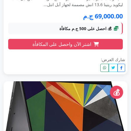
ليكويد ريتينا 13.6 انش مصممة لجهاز آبل انتل...
69,000.00 ج.م
💰 احصل على 500 ج.م مكافأة
اشتر الآن واحصل على المكافأة
شارك العرض:
💰