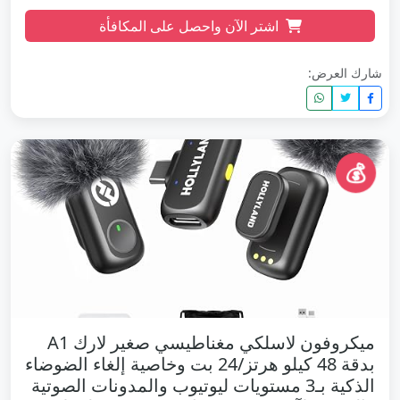
اشتر الآن واحصل على المكافأة
شارك العرض:
💰
ميكروفون لاسلكي مغناطيسي صغير لارك A1
بدقة 48 كيلو هرتز/24 بت وخاصية إلغاء الضوضاء
الذكية بـ3 مستويات ليوتيوب والمدونات الصوتية